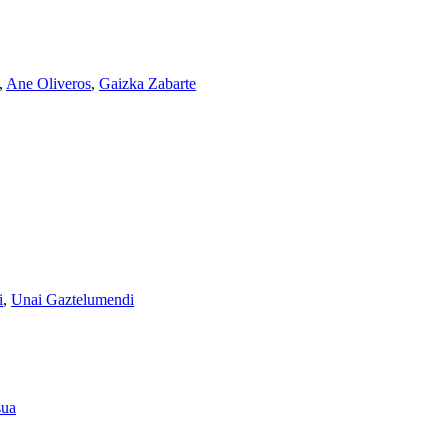
,
Ane Oliveros
,
Gaizka Zabarte
i
,
Unai Gaztelumendi
sua