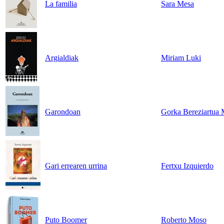
La familia
Sara Mesa
Argialdiak
Miriam Luki
Garondoan
Gorka Bereziartua 
Gari errearen urrina
Fertxu Izquierdo
Puto Boomer
Roberto Moso