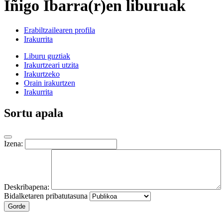
Iñigo Ibarra(r)en liburuak
Erabiltzailearen profila
Irakurrita
Liburu guztiak
Irakurtzeari utzita
Irakurtzeko
Orain irakurtzen
Irakurrita
Sortu apala
Izena:
Deskribapena:
Bidalketaren pribatutasuna
Gorde