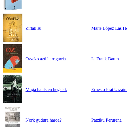
Zirtak su
Maite López Las H
Oz-eko azti harrigarria
L. Frank Baum
Muga hautsien hegalak
Ernesto Prat Urzain
Nork gudura haroa?
Patziku Perurena