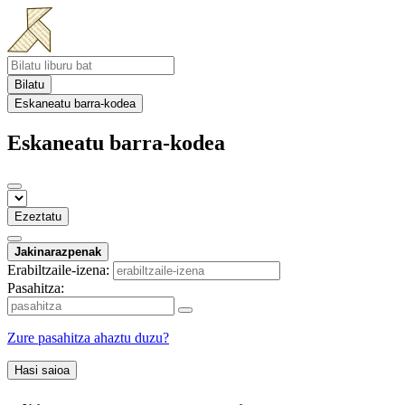
Bilatu
Eskaneatu barra-kodea
Eskaneatu barra-kodea
Ezeztatu
Jakinarazpenak
Erabiltzaile-izena:
Pasahitza:
Zure pasahitza ahaztu duzu?
Hasi saioa