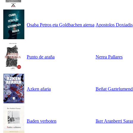
Osaba Petros eta Goldbachen aierua
Apostolos Doxiadis
Punto de araña
Nerea Pallares
Azken afaria
Beñat Gaztelumend
Baden verboten
Iker Aranberri Sara