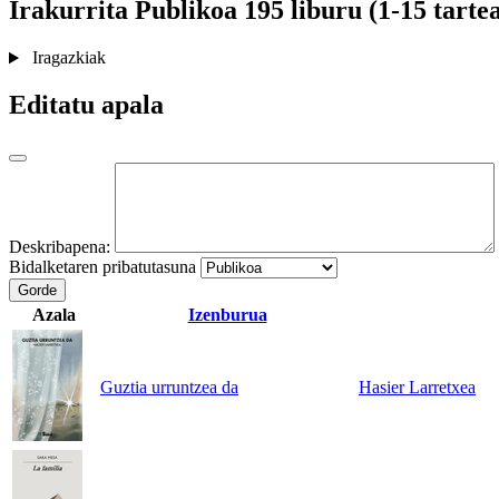
Irakurrita
Publikoa
195 liburu (1-15 tarte
Iragazkiak
Editatu apala
Deskribapena:
Bidalketaren pribatutasuna
Gorde
Azala
Izenburua
Guztia urruntzea da
Hasier Larretxea