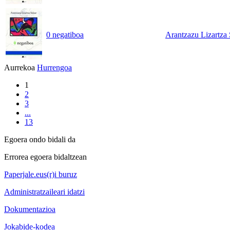
0 negatiboa
Arantzazu Lizartza 
Aurrekoa
Hurrengoa
1
2
3
...
13
Egoera ondo bidali da
Errorea egoera bidaltzean
Paperjale.eus(r)i buruz
Administratzaileari idatzi
Dokumentazioa
Jokabide-kodea