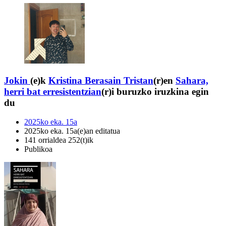
Jokin
(e)k
Kristina Berasain Tristan
(r)en
Sahara,
herri bat erresistentzian
(r)i buruzko iruzkina egin
du
2025ko eka. 15a
2025ko eka. 15a(e)an editatua
141 orrialdea 252(t)ik
Publikoa