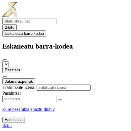
Bilatu
Eskaneatu barra-kodea
Eskaneatu barra-kodea
Ezeztatu
Jakinarazpenak
Erabiltzaile-izena:
Pasahitza:
Zure pasahitza ahaztu duzu?
Hasi saioa
Itzuli