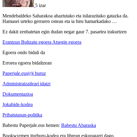
5 izar
Mendebaldeko Saharakoa ahaztutako eta isilarazitako gatazka da.
Hamasei urteko gerraren ostean eta ia hiru hamarkadako …
Ez dakit zenbatetan egin dudan negar gaur 7. pasartea irakurtzen
Erantzun
Bultzatu egoera
Atsegin egoera
Egoera ondo bidali da
Errorea egoera bidaltzean
Paperjale.eus(r)i buruz
Administratzaileari idatzi
Dokumentazioa
Jokabide-kodea
Pribatutasun-politika
Babestu Paperjale.eus hemen:
Babestu Abaraska
Bookwyrmen iturburu-kodea era librean eskuragarri dago.