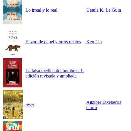
Lo irreal y lo real
Ursula K. Le Guin
El zoo de papel y otros relatos
Ken Liu
La falsa medida del hombre - 1.
edición revisada y ampliada
Aitziber Etxeberria
reset
Garro