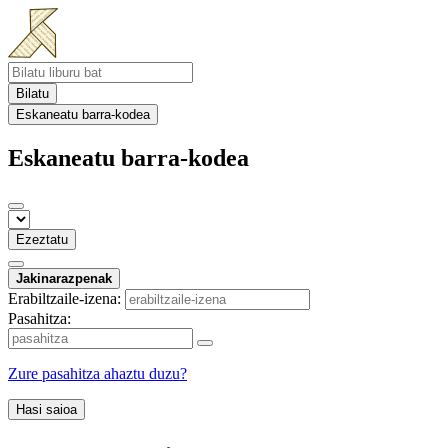
Bilatu
Eskaneatu barra-kodea
Eskaneatu barra-kodea
Ezeztatu
Jakinarazpenak
Erabiltzaile-izena:
Pasahitza:
Zure pasahitza ahaztu duzu?
Hasi saioa