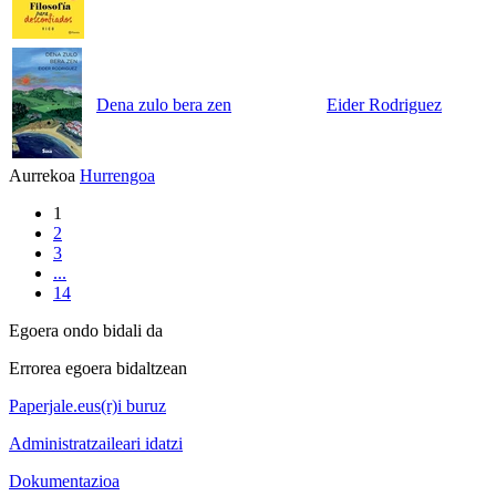
Dena zulo bera zen
Eider Rodriguez
Aurrekoa
Hurrengoa
1
2
3
...
14
Egoera ondo bidali da
Errorea egoera bidaltzean
Paperjale.eus(r)i buruz
Administratzaileari idatzi
Dokumentazioa