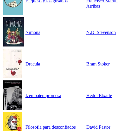
El queso y los gusanos
Francisco Martín
Arribas
Nimona
N.D. Stevenson
Dracula
Bram Stoker
Izen baten promesa
Hedoi Etxarte
Filosofia para desconfiados
David Pastor