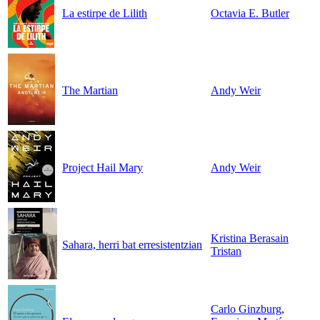
La estirpe de Lilith
Octavia E. Butler
The Martian
Andy Weir
Project Hail Mary
Andy Weir
Kristina Berasain
Sahara, herri bat erresistentzian
Tristan
Carlo Ginzburg
,