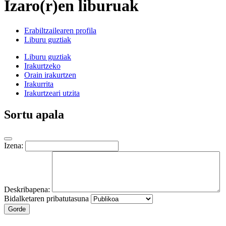
Izaro(r)en liburuak
Erabiltzailearen profila
Liburu guztiak
Liburu guztiak
Irakurtzeko
Orain irakurtzen
Irakurrita
Irakurtzeari utzita
Sortu apala
Izena:
Deskribapena:
Bidalketaren pribatutasuna
Gorde