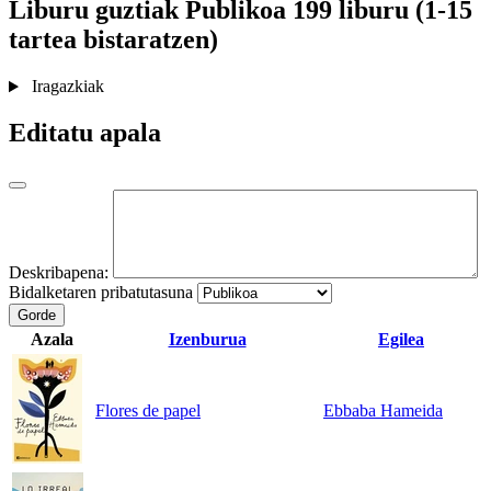
Liburu guztiak
Publikoa
199 liburu (1-15
tartea bistaratzen)
Iragazkiak
Editatu apala
Deskribapena:
Bidalketaren pribatutasuna
Gorde
Azala
Izenburua
Egilea
Flores de papel
Ebbaba Hameida