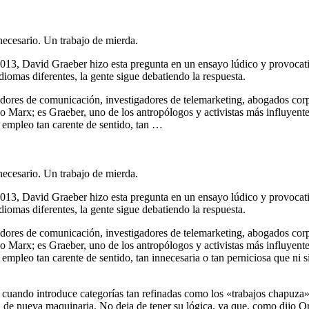
necesario. Un trabajo de mierda.
2013, David Graeber hizo esta pregunta en un ensayo lúdico y provocati
idiomas diferentes, la gente sigue debatiendo la respuesta.
ores de comunicación, investigadores de telemarketing, abogados corpor
 o Marx; es Graeber, uno de los antropólogos y activistas más influyent
 empleo tan carente de sentido, tan …
necesario. Un trabajo de mierda.
2013, David Graeber hizo esta pregunta en un ensayo lúdico y provocati
idiomas diferentes, la gente sigue debatiendo la respuesta.
ores de comunicación, investigadores de telemarketing, abogados corpor
 o Marx; es Graeber, uno de los antropólogos y activistas más influyent
pleo tan carente de sentido, tan innecesaria o tan perniciosa que ni siq
nte cuando introduce categorías tan refinadas como los «trabajos chapuz
a de nueva maquinaria. No deja de tener su lógica, ya que, como dijo O