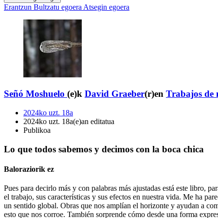
Erantzun
Bultzatu egoera
Atsegin egoera
Señó Moshuelo
(e)k
David Graeber
(r)en
Trabajos de
2024ko uzt. 18a
2024ko uzt. 18a(e)an editatua
Publikoa
Lo que todos sabemos y decimos con la boca chica
Baloraziorik ez
Pues para decirlo más y con palabras más ajustadas está este libro, pa
el trabajo, sus características y sus efectos en nuestra vida. Me ha pa
un sentido global. Obras que nos amplían el horizonte y ayudan a comp
esto que nos corroe. También sorprende cómo desde una forma expresiv