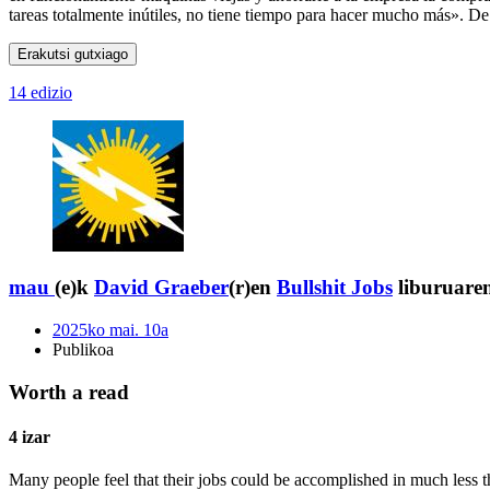
tareas totalmente inútiles, no tiene tiempo para hacer mucho más». 
Erakutsi gutxiago
14 edizio
mau
(e)k
David Graeber
(r)en
Bullshit Jobs
liburuaren
2025ko mai. 10a
Publikoa
Worth a read
4 izar
Many people feel that their jobs could be accomplished in much less 