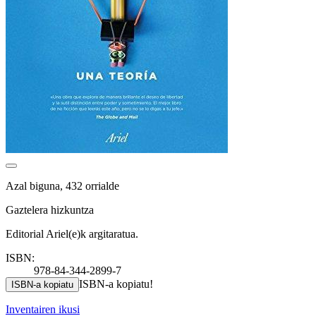
Azal biguna, 432 orrialde
Gaztelera hizkuntza
Editorial Ariel(e)k argitaratua.
ISBN:
978-84-344-2899-7
ISBN-a kopiatu!
ISBN-a kopiatu
Inventairen ikusi