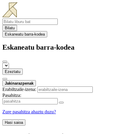
Bilatu
Eskaneatu barra-kodea
Eskaneatu barra-kodea
Ezeztatu
Jakinarazpenak
Erabiltzaile-izena:
Pasahitza:
Zure pasahitza ahaztu duzu?
Hasi saioa