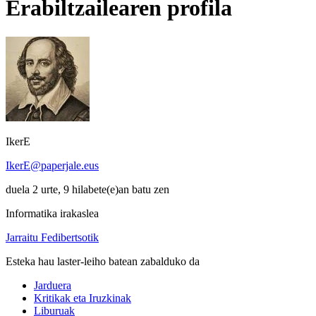
Erabiltzailearen profila
IkerE
IkerE@paperjale.eus
duela 2 urte, 9 hilabete(e)an batu zen
Informatika irakaslea
Jarraitu Fedibertsotik
Esteka hau laster-leiho batean zabalduko da
Jarduera
Kritikak eta Iruzkinak
Liburuak