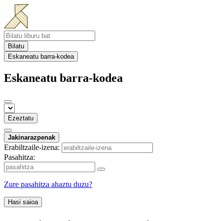
Bilatu
Eskaneatu barra-kodea
Eskaneatu barra-kodea
Ezeztatu
Jakinarazpenak
Erabiltzaile-izena:
Pasahitza:
Zure pasahitza ahaztu duzu?
Hasi saioa