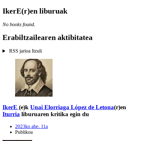
IkerE(r)en liburuak
No books found.
Erabiltzailearen aktibitatea
RSS jarioa
Itzuli
IkerE
(e)k
Unai Elorriaga López de Letona
(r)en
Iturria
liburuaren kritika egin du
2023ko abe. 11a
Publikoa