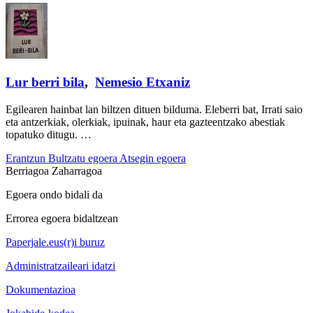
Lur berri bila
,
Nemesio Etxaniz
Egilearen hainbat lan biltzen dituen bilduma. Eleberri bat, Irrati saio
eta antzerkiak, olerkiak, ipuinak, haur eta gazteentzako abestiak
topatuko ditugu. …
Erantzun
Bultzatu egoera
Atsegin egoera
Berriagoa
Zaharragoa
Egoera ondo bidali da
Errorea egoera bidaltzean
Paperjale.eus(r)i buruz
Administratzaileari idatzi
Dokumentazioa