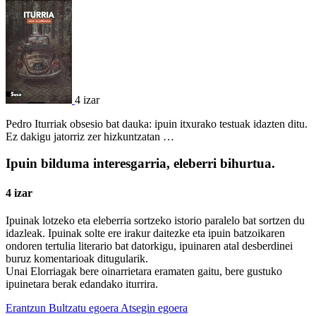
4 izar
Pedro Iturriak obsesio bat dauka: ipuin itxurako testuak idazten ditu.
Ez dakigu jatorriz zer hizkuntzatan …
Ipuin bilduma interesgarria, eleberri bihurtua.
4 izar
Ipuinak lotzeko eta eleberria sortzeko istorio paralelo bat sortzen du
idazleak. Ipuinak solte ere irakur daitezke eta ipuin batzoikaren
ondoren tertulia literario bat datorkigu, ipuinaren atal desberdinei
buruz komentarioak ditugularik.
Unai Elorriagak bere oinarrietara eramaten gaitu, bere gustuko
ipuinetara berak edandako iturrira.
Erantzun
Bultzatu egoera
Atsegin egoera