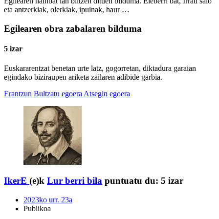
Egilearen hainbat lan biltzen dituen bilduma. Eleberri bat, Irrati saio
eta antzerkiak, olerkiak, ipuinak, haur …
Egilearen obra zabalaren bilduma
5 izar
Euskararentzat benetan urte latz, gogorretan, diktadura garaian
egindako biziraupen ariketa zailaren adibide garbia.
Erantzun
Bultzatu egoera
Atsegin egoera
IkerE
(e)k
Lur berri bila
puntuatu du:
5 izar
2023ko urr. 23a
Publikoa