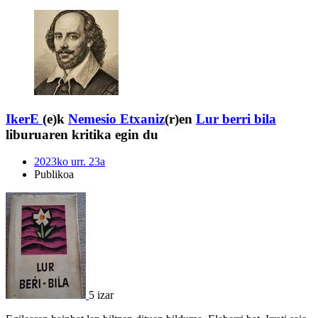
IkerE
(e)k
Nemesio Etxaniz
(r)en
Lur berri bila
liburuaren kritika egin du
2023ko urr. 23a
Publikoa
5 izar