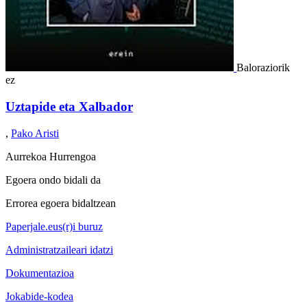
Baloraziorik
ez
Uztapide eta Xalbador
,
Pako Aristi
Aurrekoa
Hurrengoa
Egoera ondo bidali da
Errorea egoera bidaltzean
Paperjale.eus(r)i buruz
Administratzaileari idatzi
Dokumentazioa
Jokabide-kodea