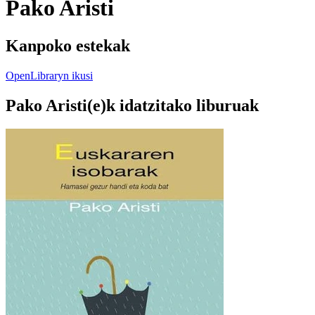
Pako Aristi
Kanpoko estekak
OpenLibraryn ikusi
Pako Aristi(e)k idatzitako liburuak