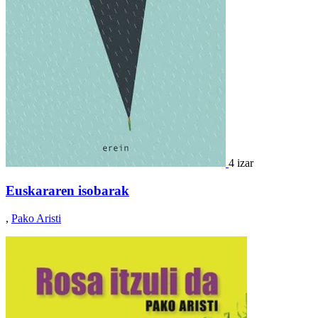
4 izar
Euskararen isobarak
,
Pako Aristi