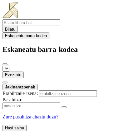
Bilatu
Eskaneatu barra-kodea
Eskaneatu barra-kodea
Ezeztatu
Jakinarazpenak
Erabiltzaile-izena:
Pasahitza:
Zure pasahitza ahaztu duzu?
Hasi saioa