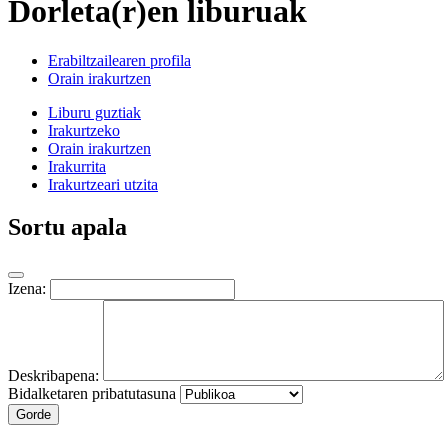
Dorleta(r)en liburuak
Erabiltzailearen profila
Orain irakurtzen
Liburu guztiak
Irakurtzeko
Orain irakurtzen
Irakurrita
Irakurtzeari utzita
Sortu apala
Izena:
Deskribapena:
Bidalketaren pribatutasuna
Gorde