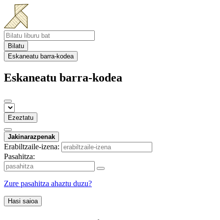
Bilatu
Eskaneatu barra-kodea
Eskaneatu barra-kodea
Ezeztatu
Jakinarazpenak
Erabiltzaile-izena:
Pasahitza:
Zure pasahitza ahaztu duzu?
Hasi saioa