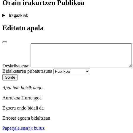
Orain irakurtzen
Publikoa
Iragazkiak
Editatu apala
Deskribapena:
Bidalketaren pribatutasuna
Gorde
Apal hau hutsik dago.
Aurrekoa
Hurrengoa
Egoera ondo bidali da
Errorea egoera bidaltzean
Paperjale.eus(r)i buruz