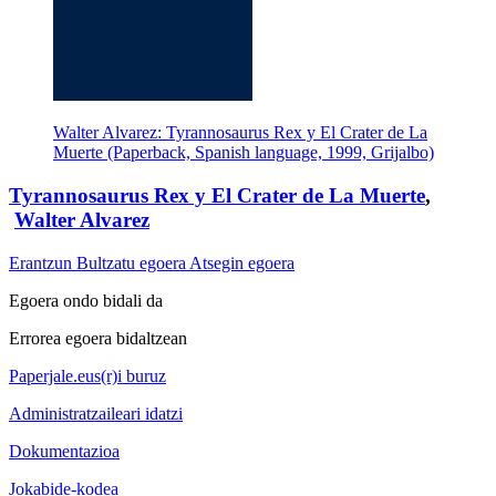
Walter Alvarez: Tyrannosaurus Rex y El Crater de La
Muerte (Paperback, Spanish language, 1999, Grijalbo)
Tyrannosaurus Rex y El Crater de La Muerte
,
Walter Alvarez
Erantzun
Bultzatu egoera
Atsegin egoera
Egoera ondo bidali da
Errorea egoera bidaltzean
Paperjale.eus(r)i buruz
Administratzaileari idatzi
Dokumentazioa
Jokabide-kodea