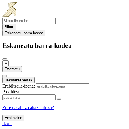
Bilatu
Eskaneatu barra-kodea
Eskaneatu barra-kodea
Ezeztatu
Jakinarazpenak
Erabiltzaile-izena:
Pasahitza:
Zure pasahitza ahaztu duzu?
Hasi saioa
Itzuli