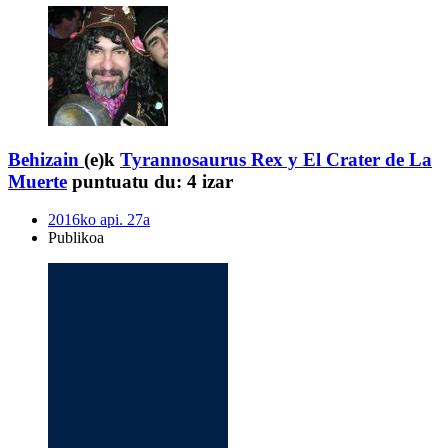
Behizain
(e)k
Tyrannosaurus Rex y El Crater de La
Muerte
puntuatu du:
4 izar
2016ko api. 27a
Publikoa