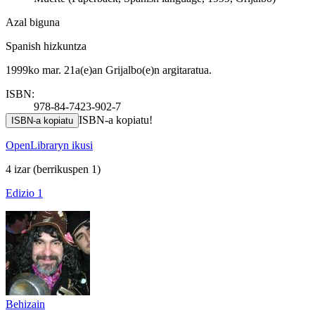
Azal biguna
Spanish hizkuntza
1999ko mar. 21a(e)an Grijalbo(e)n argitaratua.
ISBN:
978-84-7423-902-7
ISBN-a kopiatu!
ISBN-a kopiatu
OpenLibraryn ikusi
4 izar
(berrikuspen 1)
Edizio 1
Behizain