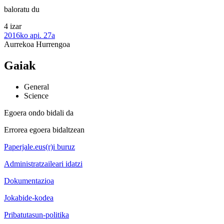
baloratu du
4 izar
2016ko api. 27a
Aurrekoa
Hurrengoa
Gaiak
General
Science
Egoera ondo bidali da
Errorea egoera bidaltzean
Paperjale.eus(r)i buruz
Administratzaileari idatzi
Dokumentazioa
Jokabide-kodea
Pribatutasun-politika