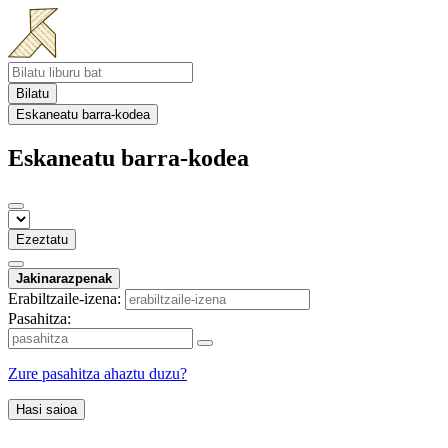
Bilatu
Eskaneatu barra-kodea
Eskaneatu barra-kodea
Ezeztatu
Jakinarazpenak
Erabiltzaile-izena:
Pasahitza:
Zure pasahitza ahaztu duzu?
Hasi saioa