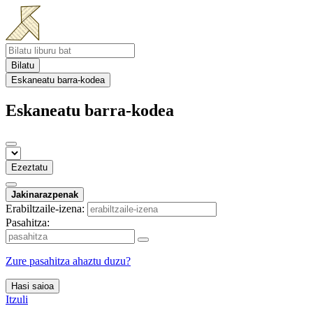
Bilatu
Eskaneatu barra-kodea
Eskaneatu barra-kodea
Ezeztatu
Jakinarazpenak
Erabiltzaile-izena:
Pasahitza:
Zure pasahitza ahaztu duzu?
Hasi saioa
Itzuli