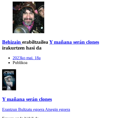
Behizain
erabiltzailea
Y mañana serán clones
irakurtzen hasi da
2023ko mai. 18a
Publikoa
Y mañana serán clones
Erantzun
Bultzatu egoera
Atsegin egoera