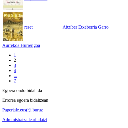
reset
Aitziber Etxeberria Garro
Aurrekoa
Hurrengoa
1
2
3
4
...
7
Egoera ondo bidali da
Errorea egoera bidaltzean
Paperjale.eus(r)i buruz
Administratzaileari idatzi