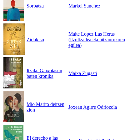
Sorbatza
Markel Sanchez
Maite Lopez Las Heras
Zirtak su
(Itzultzailea eta hitzaurrearen
egilea)
Itzala. Gaixotasun
Maixa Zugasti
baten kronika
Mio Marito deitzen
Joxean Agirre Odriozola
zion
El derecho a las