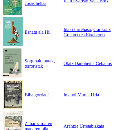
Juan Evaristo Valls Boix
cosas bellas
Iñaki Iurrebaso
,
Garikoitz
Esnatu ala Hil
Goikoetxea Etxeberria
Sorginak, putak,
Olatz Dañobeitia Ceballos
terroristak
Biba gorriac!
Imanol Murua Uria
Zahartzaroaren
Arantxa Urretabizkaia
maparen bila