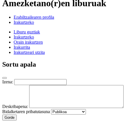
Amezketano(r)en liburuak
Erabiltzailearen profila
Irakurtzeko
Liburu guztiak
Irakurtzeko
Orain irakurtzen
Irakurrita
Irakurtzeari utzita
Sortu apala
Izena:
Deskribapena:
Bidalketaren pribatutasuna
Gorde