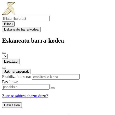
Bilatu
Eskaneatu barra-kodea
Eskaneatu barra-kodea
Ezeztatu
Jakinarazpenak
Erabiltzaile-izena:
Pasahitza:
Zure pasahitza ahaztu duzu?
Hasi saioa