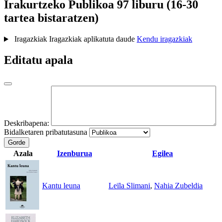
Irakurtzeko
Publikoa
97 liburu (16-30
tartea bistaratzen)
Iragazkiak
Iragazkiak aplikatuta daude
Kendu iragazkiak
Editatu apala
Deskribapena:
Bidalketaren pribatutasuna
Gorde
Azala
Izenburua
Egilea
Kantu leuna
Leïla Slimani
,
Nahia Zubeldia