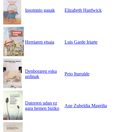
Insomnio gauak
Elizabeth Hardwick
Herriaren etsaia
Luis Garde Iriarte
Denboraren esku
Peio Iturralde
urdinak
Datorren udan ez
Ane Zubeldia Magriña
gara hemen biziko