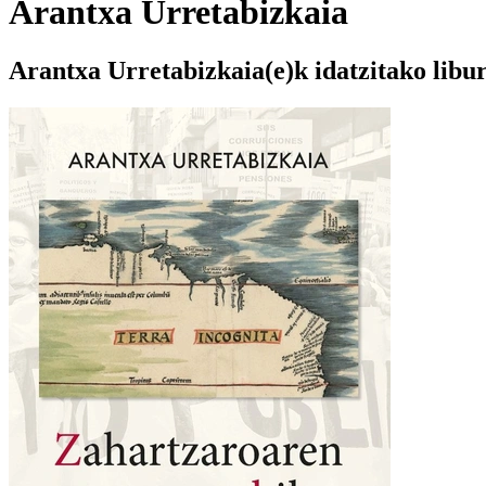
Arantxa Urretabizkaia
Arantxa Urretabizkaia(e)k idatzitako libu