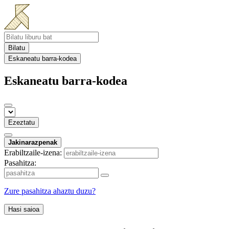
Bilatu
Eskaneatu barra-kodea
Eskaneatu barra-kodea
Ezeztatu
Jakinarazpenak
Erabiltzaile-izena:
Pasahitza:
Zure pasahitza ahaztu duzu?
Hasi saioa