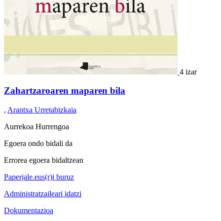
4 izar
Zahartzaroaren maparen bila
,
Arantxa Urretabizkaia
Aurrekoa
Hurrengoa
Egoera ondo bidali da
Errorea egoera bidaltzean
Paperjale.eus(r)i buruz
Administratzaileari idatzi
Dokumentazioa