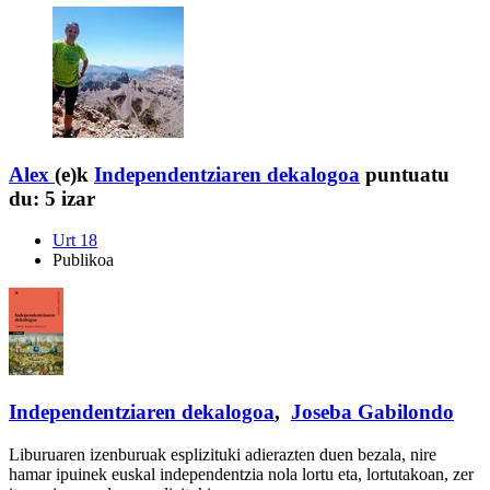
Alex
(e)k
Independentziaren dekalogoa
puntuatu
du:
5 izar
Urt 18
Publikoa
Independentziaren dekalogoa
,
Joseba Gabilondo
Liburuaren izenburuak esplizituki adierazten duen bezala, nire
hamar ipuinek euskal independentzia nola lortu eta, lortutakoan, zer