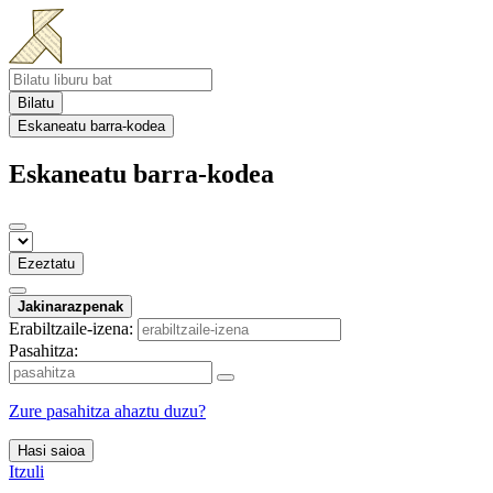
Bilatu
Eskaneatu barra-kodea
Eskaneatu barra-kodea
Ezeztatu
Jakinarazpenak
Erabiltzaile-izena:
Pasahitza:
Zure pasahitza ahaztu duzu?
Hasi saioa
Itzuli