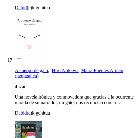
Dabid
(e)k gehitua
A cuerpo de gato
,
Hiro Arikawa
,
María Fuentes Armán
(itzultzailea)
4 izar
Una novela irónica y conmovedora que gracias a la ocurrente
mirada de su narrador, un gato, nos reconcilia con la …
Dabid
(e)k gehitua