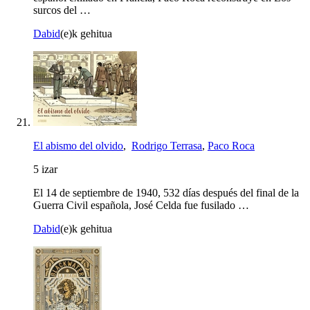
surcos del …
Dabid
(e)k gehitua
El abismo del olvido
,
Rodrigo Terrasa
,
Paco Roca
5 izar
El 14 de septiembre de 1940, 532 días después del final de la
Guerra Civil española, José Celda fue fusilado …
Dabid
(e)k gehitua