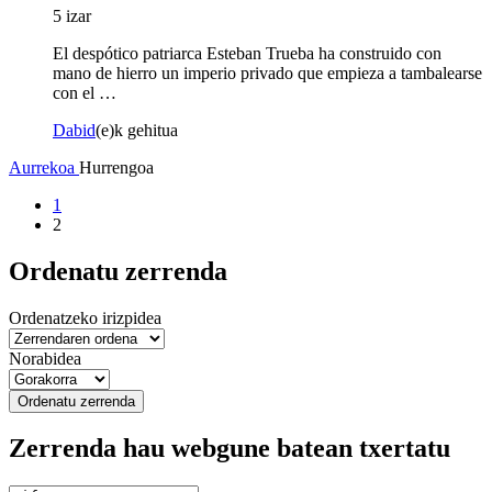
5 izar
El despótico patriarca Esteban Trueba ha construido con
mano de hierro un imperio privado que empieza a tambalearse
con el …
Dabid
(e)k gehitua
Aurrekoa
Hurrengoa
1
2
Ordenatu zerrenda
Ordenatzeko irizpidea
Norabidea
Ordenatu zerrenda
Zerrenda hau webgune batean txertatu