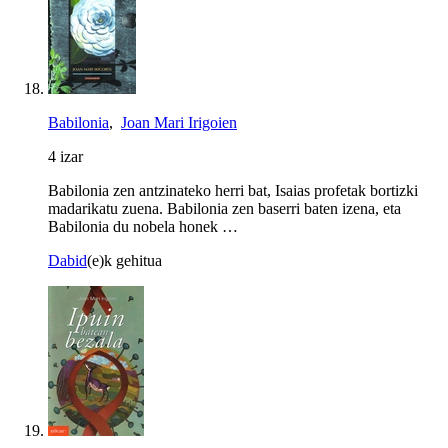
Babilonia
,
Joan Mari Irigoien
4 izar
Babilonia zen antzinateko herri bat, Isaias profetak bortizki
madarikatu zuena. Babilonia zen baserri baten izena, eta
Babilonia du nobela honek …
Dabid
(e)k gehitua