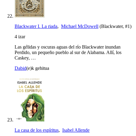
Blackwater I. La riada
,
Michael McDowell
(Blackwater, #1)
4 izar
Las gélidas y oscuras aguas del río Blackwater inundan
Perdido, un pequeño pueblo al sur de Alabama. Allí, los
Caskey, …
Dabid
(e)k gehitua
La casa de los espíritus
,
Isabel Allende