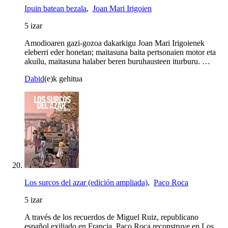
Ipuin batean bezala
,
Joan Mari Irigoien
5 izar
Amodioaren gazi-gozoa dakarkigu Joan Mari Irigoienek
eleberri eder honetan; maitasuna baita pertsonaien motor eta
akuilu, maitasuna halaber beren buruhausteen iturburu. …
Dabid
(e)k gehitua
Los surcos del azar (edición ampliada)
,
Paco Roca
5 izar
A través de los recuerdos de Miguel Ruiz, republicano
español exiliado en Francia, Paco Roca reconstruye en Los