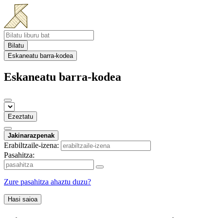
Bilatu
Eskaneatu barra-kodea
Eskaneatu barra-kodea
Ezeztatu
Jakinarazpenak
Erabiltzaile-izena:
Pasahitza:
Zure pasahitza ahaztu duzu?
Hasi saioa