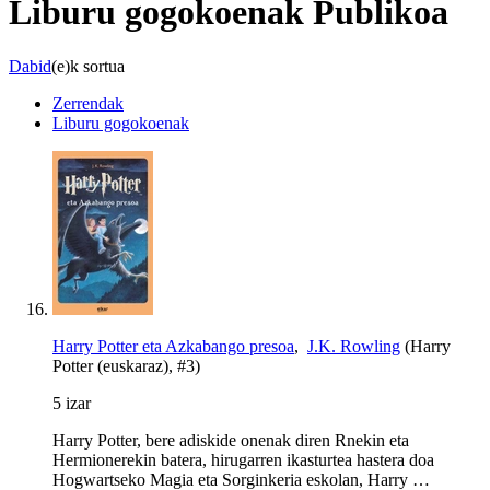
Liburu gogokoenak
Publikoa
Dabid
(e)k sortua
Zerrendak
Liburu gogokoenak
Harry Potter eta Azkabango presoa
,
J.K. Rowling
(Harry
Potter (euskaraz), #3)
5 izar
Harry Potter, bere adiskide onenak diren Rnekin eta
Hermionerekin batera, hirugarren ikasturtea hastera doa
Hogwartseko Magia eta Sorginkeria eskolan, Harry …