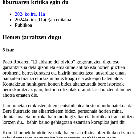
liburuaren kritika egin du
2024ko ira. 11a
2024ko ira. 11a(e)an editatua
Publikoa
Hemen jarraitzen dugu
5 izar
Paco Rocaren "El abismo del olvido" gogorarazten digu oso
garrantzitsua dela gizon eta emakume antifaxista horien guztien
oroimena berreskuratzea eta bizirik mantentzea, ausardiaz eman
baitzuten bizitza etorkizun bidezkoago eta askeago baten alde.
Kontakizun hunkigarri honen bidez ahanzturatik bere istorioak
berreskuratzeaz gain, historia ofizialak oraindik isilarazten dituenei
ahotsa ematen die.
Lan honetan erakusten duen sentsibilitatea beste mundu batekoa da.
Bere ilustrazio eta elkarrizketen bidez, pertsonaia horien mina,
duintasuna eta borroka hain modu gizatiar eta hurbilean transmititzea
lortzen du... behin baino gehiagotan eztarrian korapiloa jarri dit.
Komiki honek hunkitu ez ezik, haien sakrifizioa alferrikakoa izan ez