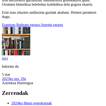
zela ulertzearen garrantziaz hausnartzera gonbidatzen gaitu.
Oroimen historikoa betebehar kolektiboa dela gogora ekarriz.
Ezin izan zituzten antifaxista guztiak akabatu. Hemen jarraitzen
dugu.
Erantzun
Bultzatu egoera
Atsegin egoera
Javi
baloratu du
5 izar
2025ko uzt. 29a
Aurrekoa
Hurrengoa
Zerrendak
2024ko liburu gogokoenak