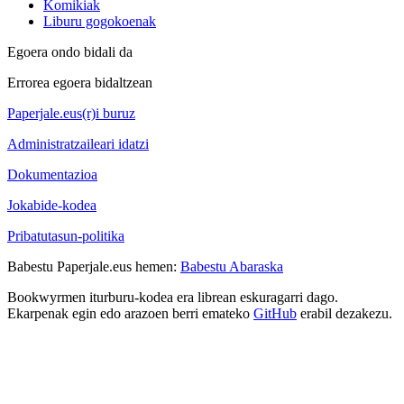
Komikiak
Liburu gogokoenak
Egoera ondo bidali da
Errorea egoera bidaltzean
Paperjale.eus(r)i buruz
Administratzaileari idatzi
Dokumentazioa
Jokabide-kodea
Pribatutasun-politika
Babestu Paperjale.eus hemen:
Babestu Abaraska
Bookwyrmen iturburu-kodea era librean eskuragarri dago.
Ekarpenak egin edo arazoen berri emateko
GitHub
erabil dezakezu.