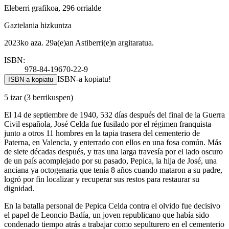
Eleberri grafikoa, 296 orrialde
Gaztelania hizkuntza
2023ko aza. 29a(e)an Astiberri(e)n argitaratua.
ISBN:
978-84-19670-22-9
ISBN-a kopiatu!
ISBN-a kopiatu
5 izar
(3 berrikuspen)
El 14 de septiembre de 1940, 532 días después del final de la Guerra
Civil española, José Celda fue fusilado por el régimen franquista
junto a otros 11 hombres en la tapia trasera del cementerio de
Paterna, en Valencia, y enterrado con ellos en una fosa común. Más
de siete décadas después, y tras una larga travesía por el lado oscuro
de un país acomplejado por su pasado, Pepica, la hija de José, una
anciana ya octogenaria que tenía 8 años cuando mataron a su padre,
logró por fin localizar y recuperar sus restos para restaurar su
dignidad.
En la batalla personal de Pepica Celda contra el olvido fue decisivo
el papel de Leoncio Badía, un joven republicano que había sido
condenado tiempo atrás a trabajar como sepulturero en el cementerio