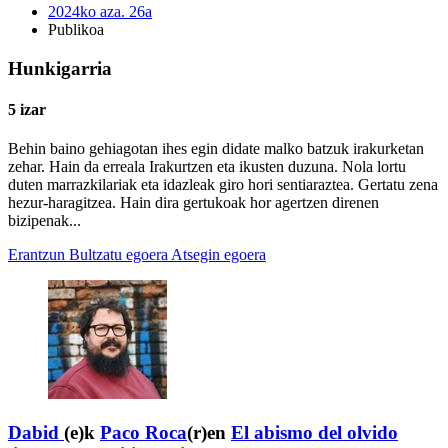
2024ko aza. 26a
Publikoa
Hunkigarria
5 izar
Behin baino gehiagotan ihes egin didate malko batzuk irakurketan
zehar. Hain da erreala Irakurtzen eta ikusten duzuna. Nola lortu
duten marrazkilariak eta idazleak giro hori sentiaraztea. Gertatu zena
hezur-haragitzea. Hain dira gertukoak hor agertzen direnen
bizipenak...
Erantzun
Bultzatu egoera
Atsegin egoera
Dabid
(e)k
Paco Roca
(r)en
El abismo del olvido