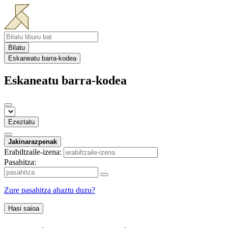
Bilatu
Eskaneatu barra-kodea
Eskaneatu barra-kodea
Ezeztatu
Jakinarazpenak
Erabiltzaile-izena:
Pasahitza:
Zure pasahitza ahaztu duzu?
Hasi saioa