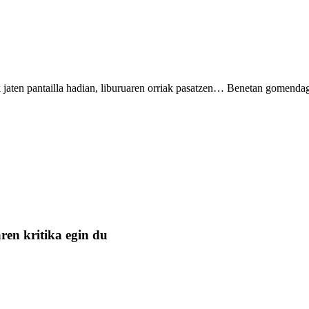
k jaten pantailla hadian, liburuaren orriak pasatzen… Benetan gomendag
ren kritika egin du