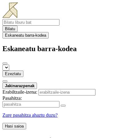
Bilatu
Eskaneatu barra-kodea
Eskaneatu barra-kodea
Ezeztatu
Jakinarazpenak
Erabiltzaile-izena:
Pasahitza:
Zure pasahitza ahaztu duzu?
Hasi saioa