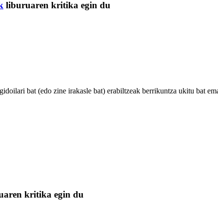
k
liburuaren kritika egin du
doilari bat (edo zine irakasle bat) erabiltzeak berrikuntza ukitu bat ema
uaren kritika egin du