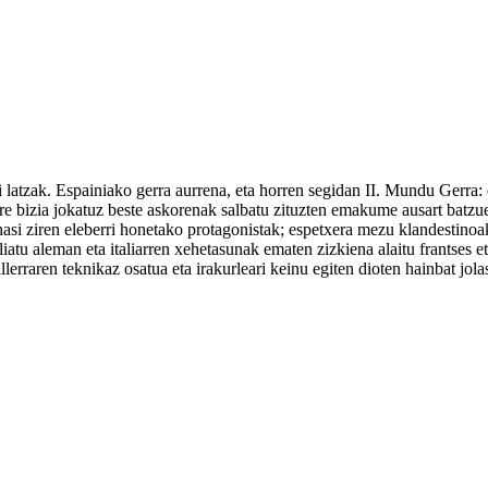
latzak. Espainiako gerra aurrena, eta horren segidan II. Mundu Gerra: e
re bizia jokatuz beste askorenak salbatu zituzten emakume ausart batzue
asi ziren eleberri honetako protagonistak; espetxera mezu klandestinoak 
liatu aleman eta italiarren xehetasunak ematen zizkiena alaitu frantses eta
lerraren teknikaz osatua eta irakurleari keinu egiten dioten hainbat jola