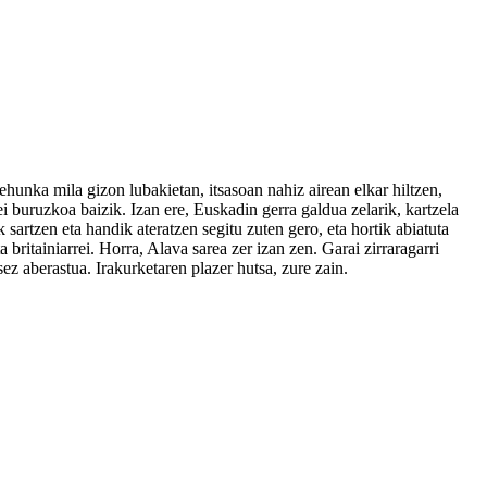
hunka mila gizon lubakietan, itsasoan nahiz airean elkar hiltzen,
i buruzkoa baizik. Izan ere, Euskadin gerra galdua zelarik, kartzela
sartzen eta handik ateratzen segitu zuten gero, eta hortik abiatuta
 britainiarrei. Horra, Alava sarea zer izan zen. Garai zirraragarri
sez aberastua. Irakurketaren plazer hutsa, zure zain.