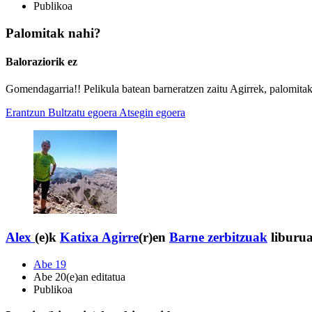
Publikoa
Palomitak nahi?
Baloraziorik ez
Gomendagarria!! Pelikula batean barneratzen zaitu Agirrek, palomita
Erantzun
Bultzatu egoera
Atsegin egoera
Alex
(e)k
Katixa Agirre
(r)en
Barne zerbitzuak
liburua
Abe 19
Abe 20(e)an editatua
Publikoa