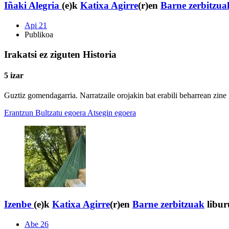
Iñaki Alegria
(e)k
Katixa Agirre
(r)en
Barne zerbitzua
Api 21
Publikoa
Irakatsi ez ziguten Historia
5 izar
Guztiz gomendagarria. Narratzaile orojakin bat erabili beharrean zine gi
Erantzun
Bultzatu egoera
Atsegin egoera
Izenbe
(e)k
Katixa Agirre
(r)en
Barne zerbitzuak
libur
Abe 26