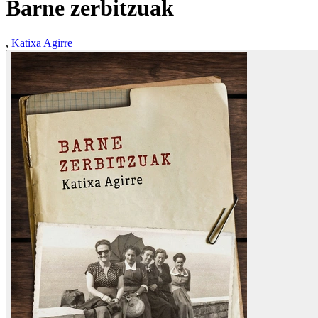
Barne zerbitzuak
,
Katixa Agirre