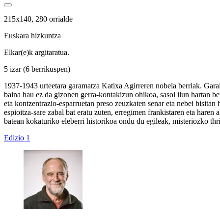
215x140, 280 orrialde
Euskara hizkuntza
Elkar(e)k argitaratua.
5 izar
(6 berrikuspen)
1937-1943 urteetara garamatza Katixa Agirreren nobela berriak. Garai 
baina hau ez da gizonen gerra-kontakizun ohikoa, sasoi ilun hartan be
eta kontzentrazio-esparruetan preso zeuzkaten senar eta nebei bisitan h
espioitza-sare zabal bat eratu zuten, erregimen frankistaren eta haren a
batean kokaturiko eleberri historikoa ondu du egileak, misteriozko thril
Edizio 1