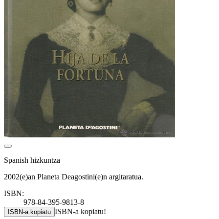
Spanish hizkuntza
2002(e)an Planeta Deagostini(e)n argitaratua.
ISBN:
978-84-395-9813-8
ISBN-a kopiatu!
ISBN-a kopiatu