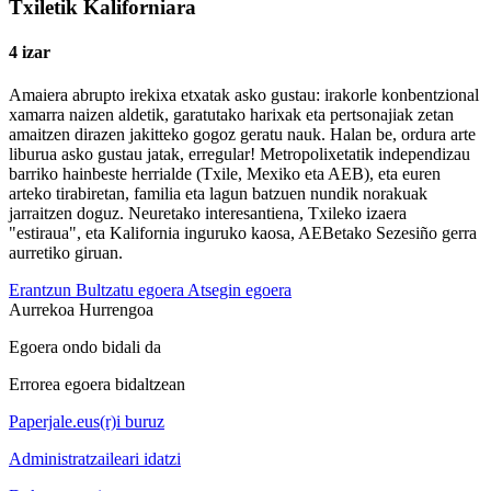
Txiletik Kaliforniara
4 izar
Amaiera abrupto irekixa etxatak asko gustau: irakorle konbentzional
xamarra naizen aldetik, garatutako harixak eta pertsonajiak zetan
amaitzen dirazen jakitteko gogoz geratu nauk. Halan be, ordura arte
liburua asko gustau jatak, erregular! Metropolixetatik independizau
barriko hainbeste herrialde (Txile, Mexiko eta AEB), eta euren
arteko tirabiretan, familia eta lagun batzuen nundik norakuak
jarraitzen doguz. Neuretako interesantiena, Txileko izaera
"estiraua", eta Kalifornia inguruko kaosa, AEBetako Sezesiño gerra
aurretiko giruan.
Erantzun
Bultzatu egoera
Atsegin egoera
Aurrekoa
Hurrengoa
Egoera ondo bidali da
Errorea egoera bidaltzean
Paperjale.eus(r)i buruz
Administratzaileari idatzi