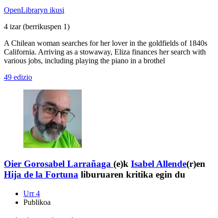
OpenLibraryn ikusi
4 izar
(berrikuspen 1)
A Chilean woman searches for her lover in the goldfields of 1840s
California. Arriving as a stowaway, Eliza finances her search with
various jobs, including playing the piano in a brothel
49 edizio
Oier Gorosabel Larrañaga
(e)k
Isabel Allende
(r)en
Hija de la Fortuna
liburuaren kritika egin du
Urr 4
Publikoa