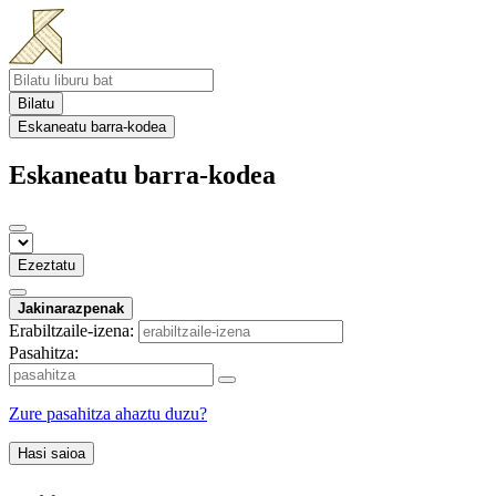
Bilatu
Eskaneatu barra-kodea
Eskaneatu barra-kodea
Ezeztatu
Jakinarazpenak
Erabiltzaile-izena:
Pasahitza:
Zure pasahitza ahaztu duzu?
Hasi saioa