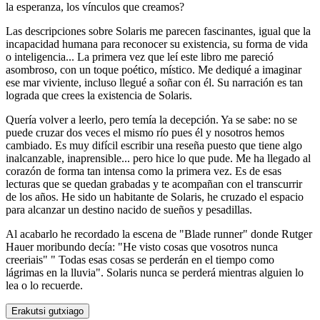
la esperanza, los vínculos que creamos?
Las descripciones sobre Solaris me parecen fascinantes, igual que la
incapacidad humana para reconocer su existencia, su forma de vida
o inteligencia... La primera vez que leí este libro me pareció
asombroso, con un toque poético, místico. Me dediqué a imaginar
ese mar viviente, incluso llegué a soñar con él. Su narración es tan
lograda que crees la existencia de Solaris.
Quería volver a leerlo, pero temía la decepción. Ya se sabe: no se
puede cruzar dos veces el mismo río pues él y nosotros hemos
cambiado. Es muy difícil escribir una reseña puesto que tiene algo
inalcanzable, inaprensible... pero hice lo que pude. Me ha llegado al
corazón de forma tan intensa como la primera vez. Es de esas
lecturas que se quedan grabadas y te acompañan con el transcurrir
de los años. He sido un habitante de Solaris, he cruzado el espacio
para alcanzar un destino nacido de sueños y pesadillas.
Al acabarlo he recordado la escena de "Blade runner" donde Rutger
Hauer moribundo decía: "He visto cosas que vosotros nunca
creeriais" " Todas esas cosas se perderán en el tiempo como
lágrimas en la lluvia". Solaris nunca se perderá mientras alguien lo
lea o lo recuerde.
Erakutsi gutxiago