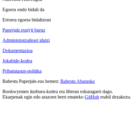
Egoera ondo bidali da
Errorea egoera bidaltzean
Paperjale.eus(r)i buruz
Administratzaileari idatzi
Dokumentazioa
Jokabide-kodea
Pribatutasun-politika
Babestu Paperjale.eus hemen:
Babestu Abaraska
Bookwyrmen iturburu-kodea era librean eskuragarri dago.
Ekarpenak egin edo arazoen berri emateko
GitHub
erabil dezakezu.