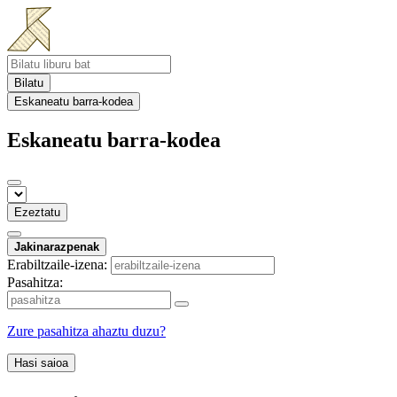
Bilatu
Eskaneatu barra-kodea
Eskaneatu barra-kodea
Ezeztatu
Jakinarazpenak
Erabiltzaile-izena:
Pasahitza:
Zure pasahitza ahaztu duzu?
Hasi saioa