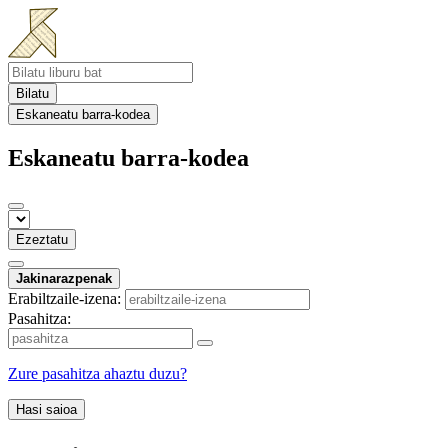
Bilatu
Eskaneatu barra-kodea
Eskaneatu barra-kodea
Ezeztatu
Jakinarazpenak
Erabiltzaile-izena:
Pasahitza:
Zure pasahitza ahaztu duzu?
Hasi saioa