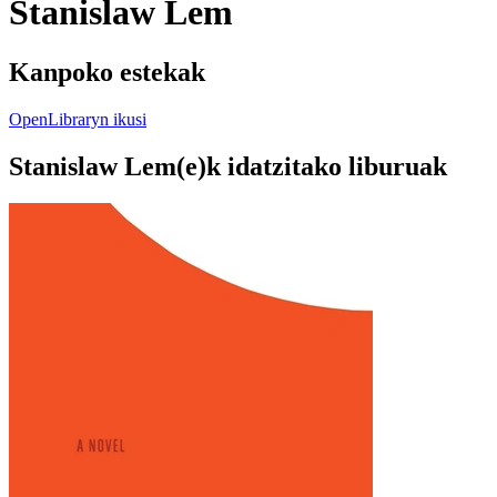
Stanislaw Lem
Kanpoko estekak
OpenLibraryn ikusi
Stanislaw Lem(e)k idatzitako liburuak