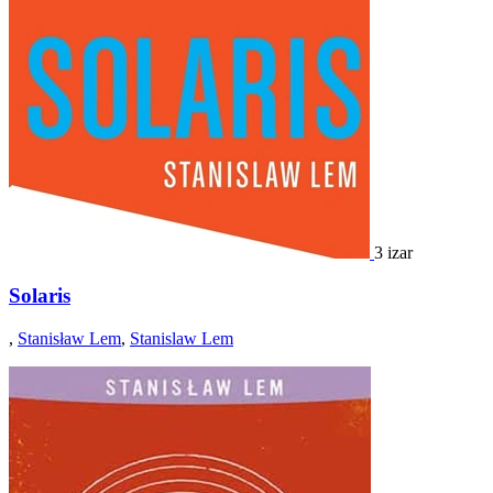
3 izar
Solaris
,
Stanisław Lem
,
Stanislaw Lem