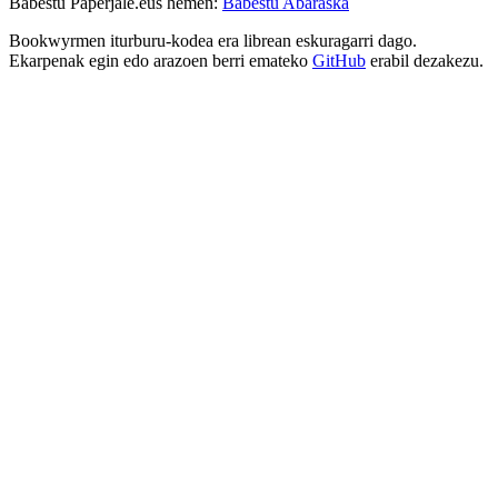
Babestu Paperjale.eus hemen:
Babestu Abaraska
Bookwyrmen iturburu-kodea era librean eskuragarri dago.
Ekarpenak egin edo arazoen berri emateko
GitHub
erabil dezakezu.