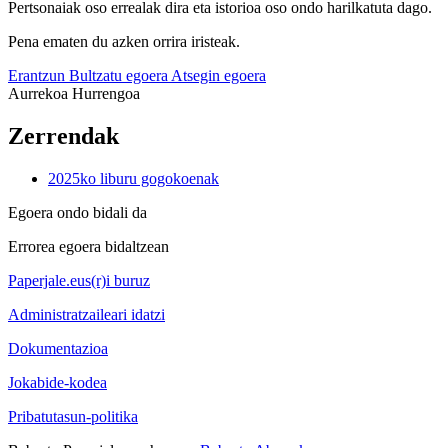
Pertsonaiak oso errealak dira eta istorioa oso ondo harilkatuta dago.
Pena ematen du azken orrira iristeak.
Erantzun
Bultzatu egoera
Atsegin egoera
Aurrekoa
Hurrengoa
Zerrendak
2025ko liburu gogokoenak
Egoera ondo bidali da
Errorea egoera bidaltzean
Paperjale.eus(r)i buruz
Administratzaileari idatzi
Dokumentazioa
Jokabide-kodea
Pribatutasun-politika