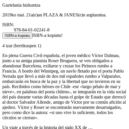
Gaztelania hizkuntza
2019ko mai. 21a(e)an PLAZA & JANES(e)n argitaratua.
ISBN:
978-84-01-02241-8
ISBN-a kopiatu!
ISBN-a kopiatu
4 izar
(berrikuspen 1)
En plena Guerra Civil española, el joven médico Víctor Dalmau,
junto a su amiga pianista Roser Bruguera, se ven obligados a
abandonar Barcelona, exiliarse y cruzar los Pirineos rumbo a
Francia. A bordo del Winnipeg, un navío fletado por el poeta Pablo
Neruda que llevó a más de dos mil españoles rumbo a Valparaíso,
embarcarán en busca de la paz y la libertad que no tuvieron en su
país. Recibidos como héroes en Chile -ese «largo pétalo de mar y
nieve», en palabras del poeta chileno-, se integrarán en la vida social
del país durante varias décadas hasta el golpe de Estado que derrocó
al doctor Salvador Allende, amigo de Victor por su común afición al
ajedrez. Víctor y Roser se encontrarán nuevamente desarraigados,
pero como dice la autora: «si uno vive lo suficiente, todos los
círculos se cierran».
Un viaje a través de la historia del siglo XX de …