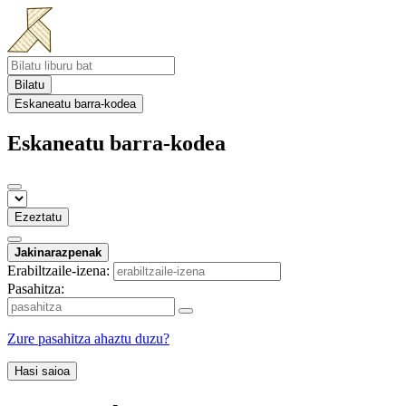
Bilatu
Eskaneatu barra-kodea
Eskaneatu barra-kodea
Ezeztatu
Jakinarazpenak
Erabiltzaile-izena:
Pasahitza:
Zure pasahitza ahaztu duzu?
Hasi saioa