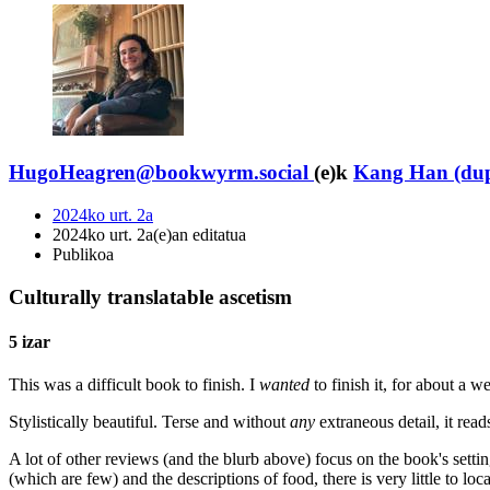
HugoHeagren@bookwyrm.social
(e)k
Kang Han (dup
2024ko urt. 2a
2024ko urt. 2a(e)an editatua
Publikoa
Culturally translatable ascetism
5 izar
This was a difficult book to finish. I
wanted
to finish it, for about a 
Stylistically beautiful. Terse and without
any
extraneous detail, it read
A lot of other reviews (and the blurb above) focus on the book's setting 
(which are few) and the descriptions of food, there is very little to 