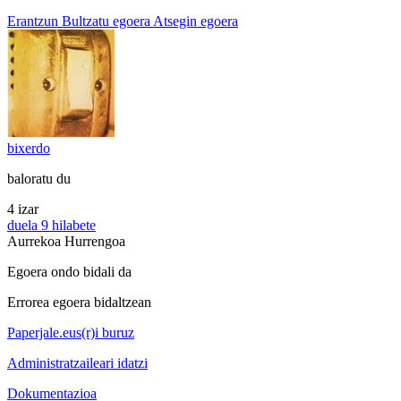
Erantzun
Bultzatu egoera
Atsegin egoera
bixerdo
baloratu du
4 izar
duela 9 hilabete
Aurrekoa
Hurrengoa
Egoera ondo bidali da
Errorea egoera bidaltzean
Paperjale.eus(r)i buruz
Administratzaileari idatzi
Dokumentazioa