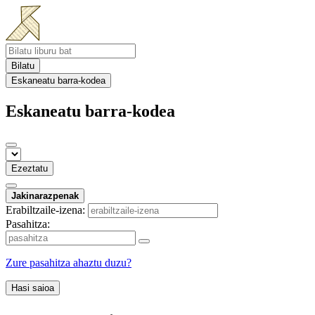
Bilatu
Eskaneatu barra-kodea
Eskaneatu barra-kodea
Ezeztatu
Jakinarazpenak
Erabiltzaile-izena:
Pasahitza:
Zure pasahitza ahaztu duzu?
Hasi saioa