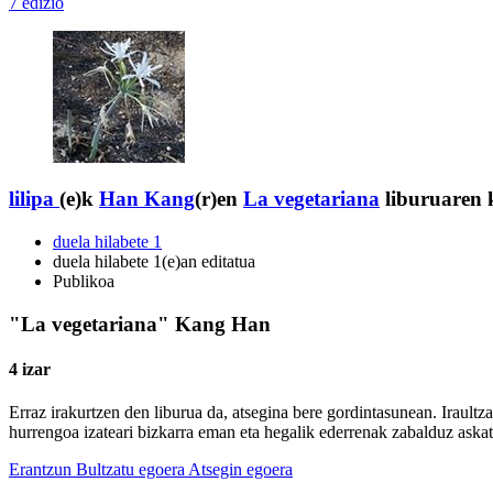
7 edizio
lilipa
(e)k
Han Kang
(r)en
La vegetariana
liburuaren k
duela hilabete 1
duela hilabete 1(e)an editatua
Publikoa
"La vegetariana" Kang Han
4 izar
Erraz irakurtzen den liburua da, atsegina bere gordintasunean. Iraultz
hurrengoa izateari bizkarra eman eta hegalik ederrenak zabalduz aska
Erantzun
Bultzatu egoera
Atsegin egoera