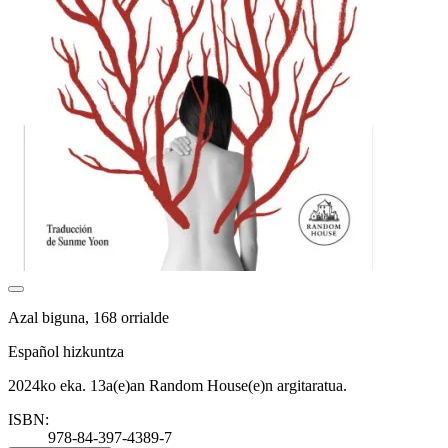
Azal biguna, 168 orrialde
Español hizkuntza
2024ko eka. 13a(e)an Random House(e)n argitaratua.
ISBN:
978-84-397-4389-7