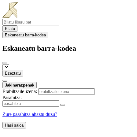
Bilatu
Eskaneatu barra-kodea
Eskaneatu barra-kodea
Ezeztatu
Jakinarazpenak
Erabiltzaile-izena:
Pasahitza:
Zure pasahitza ahaztu duzu?
Hasi saioa