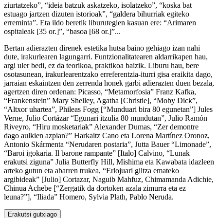
ziurtatzeko”, “ideia batzuk askatzeko, isolatzeko”, “koska bat
estuago jartzen dizuten istorioak”, “galdera bihurriak egiteko
erreminta”. Eta ildo beretik liburutegien kasuan ere: “Arimaren
ospitaleak [35 or.]”, “basoa [68 or.]”...
Bertan adierazten direnek estetika hutsa baino gehiago izan nahi
dute, irakurlearen lagungarri. Funtzionalitatearen aldarrikapen hau,
argi uler bedi, ez da teorikoa, praktikoa baizik. Liburu hau, bere
osotasunean, irakurlearentzako erreferentzia-iturri gisa eraikita dago,
jarraian eskaintzen den zerrenda honek garbi adierazten duen bezala,
agertzen diren ordenan: Picasso, “Metamorfosia” Franz Kafka,
“Frankenstein” Mary Shelley, Agatha [Christie], “Moby Dick”,
“Altxor uhartea”, Phileas Fogg [“Munduari bira 80 egunetan”] Jules
Verne, Julio Cortázar “Egunari itzulia 80 mundutan”, Julio Ramón
Riveyro, “Hiru mosketariak” Alexander Dumas, “Zer demontre
dago aulkien azpian?” Harkaitz Cano eta Lorena Martínez Oronoz,
Antonio Skármenta “Nerudaren postaria”, Jutta Bauer “Limonade”,
“Baroi igokaria. Il barone rampante” [Italo] Calvino, “Lunak
erakutsi ziguna” Julia Butterfly Hill, Mishima eta Kawabata idazleen
arteko gutun eta abarren trukea, “Erlojuari giltza emateko
argibideak” [Julio] Cortazar, Naguib Mahfuz, Chimamanda Adichie,
Chinua Achebe [“Zergatik da dortoken azala zimurra eta ez
leuna?”], “Iliada” Homero, Sylvia Plath, Pablo Neruda.
Erakutsi gutxiago