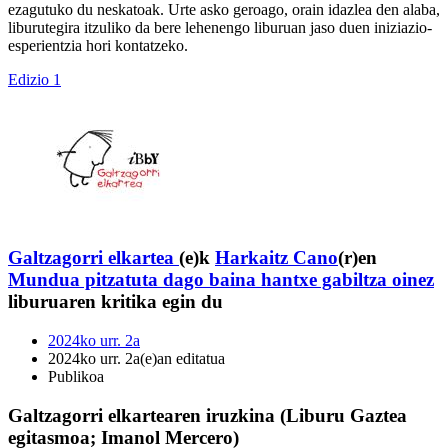
ezagutuko du neskatoak. Urte asko geroago, orain idazlea den alaba,
liburutegira itzuliko da bere lehenengo liburuan jaso duen iniziazio-
esperientzia hori kontatzeko.
Edizio 1
Galtzagorri elkartea
(e)k
Harkaitz Cano
(r)en
Mundua pitzatuta dago baina hantxe gabiltza oinez
liburuaren kritika egin du
2024ko urr. 2a
2024ko urr. 2a(e)an editatua
Publikoa
Galtzagorri elkartearen iruzkina (Liburu Gaztea
egitasmoa; Imanol Mercero)