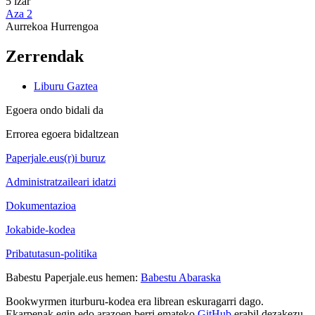
5 izar
Aza 2
Aurrekoa
Hurrengoa
Zerrendak
Liburu Gaztea
Egoera ondo bidali da
Errorea egoera bidaltzean
Paperjale.eus(r)i buruz
Administratzaileari idatzi
Dokumentazioa
Jokabide-kodea
Pribatutasun-politika
Babestu Paperjale.eus hemen:
Babestu Abaraska
Bookwyrmen iturburu-kodea era librean eskuragarri dago.
Ekarpenak egin edo arazoen berri emateko
GitHub
erabil dezakezu.