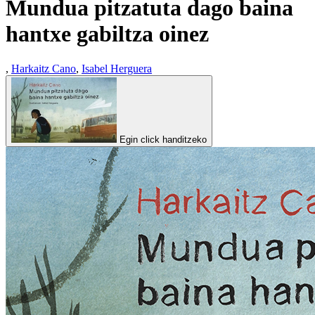
Mundua pitzatuta dago baina
hantxe gabiltza oinez
,
Harkaitz Cano
,
Isabel Herguera
Egin click handitzeko