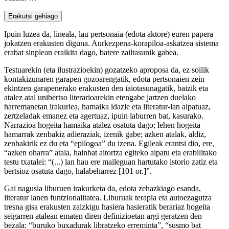
Erakutsi gehiago
Ipuin luzea da, lineala, lau pertsonaia (edota aktore) euren papera
jokatzen erakusten diguna. Aurkezpena-korapiloa-askatzea sistema
erabat sinplean eraikita dago, batere zailtasunik gabea.
Testuarekin (eta ilustrazioekin) gozatzeko aproposa da, ez soilik
kontakizunaren garapen gozoarengatik, edota pertsonaien zein
ekintzen garapenerako erakusten den iaiotasunagatik, baizik eta
atalez atal unibertso literarioarekin etengabe jartzen duelako
harremanetan irakurlea, hamaika idazle eta literatur-lan aipatuaz,
zertzeladak emanez eta agertuaz, ipuin laburren bat, kasurako.
Narrazioa hogeita hamaika atalez osatuta dago; lehen hogeita
hamarrak zenbakiz adieraziak, izenik gabe; azken atalak, aldiz,
zenbakirik ez du eta “epilogoa” du izena. Egileak erantsi dio, ere,
“azken oharra” atala, hainbat aitortza egiteko aipatu eta erabilitako
testu txatalei: “(...) lan hau ere maileguan hartutako istorio zatiz eta
bertsioz osatuta dago, halabeharrez [101 or.]”.
Gai nagusia liburuen irakurketa da, edota zehazkiago esanda,
literatur lanen funtzionalitatea. Liburuak terapia eta autoezagutza
tresna gisa erakusten zaizkigu hasiera hasieratik berariaz hogeita
seigarren atalean ematen diren definizioetan argi geratzen den
bezala: “buruko buxadurak libratzeko erreminta”, “susmo bat