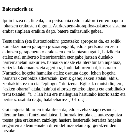
Baloraziorik ez
Ipuin luzea da, lineala, lau pertsonaia (edota aktore) euren papera
jokatzen erakusten diguna. Aurkezpena-korapiloa-askatzea sistema
erabat sinplean eraikita dago, batere zailtasunik gabea.
Testuarekin (eta ilustrazioekin) gozatzeko aproposa da, ez soilik
kontakizunaren garapen gozoarengatik, edota pertsonaien zein
ekintzen garapenerako erakusten den iaiotasunagatik, baizik eta
atalez atal unibertso literarioarekin etengabe jartzen duelako
harremanetan irakurlea, hamaika idazle eta literatur-lan aipatuaz,
zertzeladak emanez eta agertuaz, ipuin laburren bat, kasurako.
Narrazioa hogeita hamaika atalez osatuta dago; lehen hogeita
hamarrak zenbakiz adieraziak, izenik gabe; azken atalak, aldiz,
zenbakirik ez du eta “epilogoa” du izena. Egileak erantsi dio, ere,
“azken oharra” atala, hainbat aitortza egiteko aipatu eta erabilitako
testu txatalei: “(...) lan hau ere maileguan hartutako istorio zatiz eta
bertsioz osatuta dago, halabeharrez [101 or.]”.
Gai nagusia liburuen irakurketa da, edota zehazkiago esanda,
literatur lanen funtzionalitatea. Liburuak terapia eta autoezagutza
tresna gisa erakusten zaizkigu hasiera hasieratik berariaz hogeita
seigarren atalean ematen diren definizioetan argi geratzen den
bezala: …