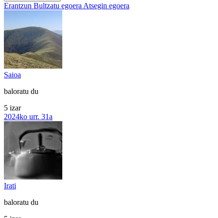
Erantzun
Bultzatu egoera
Atsegin egoera
Saioa
baloratu du
5 izar
2024ko urr. 31a
Irati
baloratu du