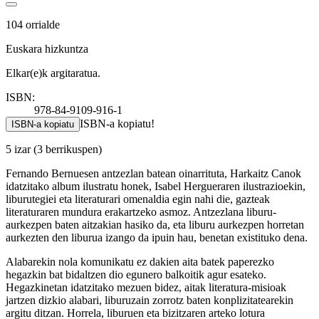
104 orrialde
Euskara hizkuntza
Elkar(e)k argitaratua.
ISBN:
978-84-9109-916-1
ISBN-a kopiatu!
ISBN-a kopiatu
5 izar
(3 berrikuspen)
Fernando Bernuesen antzezlan batean oinarrituta, Harkaitz Canok
idatzitako album ilustratu honek, Isabel Hergueraren ilustrazioekin,
liburutegiei eta literaturari omenaldia egin nahi die, gazteak
literaturaren mundura erakartzeko asmoz. Antzezlana liburu-
aurkezpen baten aitzakian hasiko da, eta liburu aurkezpen horretan
aurkezten den liburua izango da ipuin hau, benetan existituko dena.
Alabarekin nola komunikatu ez dakien aita batek paperezko
hegazkin bat bidaltzen dio egunero balkoitik agur esateko.
Hegazkinetan idatzitako mezuen bidez, aitak literatura-misioak
jartzen dizkio alabari, liburuzain zorrotz baten konplizitatearekin
argitu ditzan. Horrela, liburuen eta bizitzaren arteko lotura