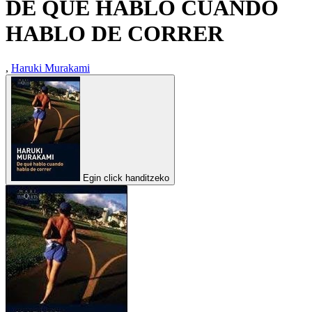
DE QUE HABLO CUANDO
HABLO DE CORRER
,
Haruki Murakami
Egin click handitzeko