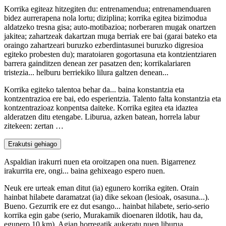
Korrika egiteaz hitzegiten du: entrenamendua; entrenamenduaren
bidez aurrerapena nola lortu; diziplina; korrika egitea bizimodua
aldatzeko tresna gisa; auto-motibazioa; norberaren mugak onartzen
jakitea; zahartzeak dakartzan muga berriak ere bai (garai bateko eta
oraingo zahartzeari buruzko ezberdintasunei buruzko digresioa
egiteko probesten du); maratoiaren gogortasuna eta kontzientziaren
barrera gainditzen denean zer pasatzen den; korrikalariaren
tristezia... helburu berriekiko lilura galtzen denean...
Korrika egiteko talentoa behar da... baina konstantzia eta
kontzentrazioa ere bai, edo esperientzia. Talento falta konstantzia eta
kontzentrazioaz konpentsa daiteke. Korrika egitea eta idaztea
alderatzen ditu etengabe. Liburua, azken batean, horrela labur
zitekeen: zertan …
Erakutsi gehiago
Aspaldian irakurri nuen eta oroitzapen ona nuen. Bigarrenez
irakurrita ere, ongi... baina gehixeago espero nuen.
Neuk ere urteak eman ditut (ia) egunero korrika egiten. Orain
hainbat hilabete daramatzat (ia) dike sekoan (lesioak, osasuna...).
Bueno. Gezurrik ere ez dut esango... hainbat hilabete, serio-serio
korrika egin gabe (serio, Murakamik dioenaren ildotik, hau da,
egunero 10 km). Agian horregatik aukeratu nuen liburua...