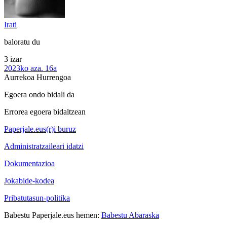
Irati
baloratu du
3 izar
2023ko aza. 16a
Aurrekoa
Hurrengoa
Egoera ondo bidali da
Errorea egoera bidaltzean
Paperjale.eus(r)i buruz
Administratzaileari idatzi
Dokumentazioa
Jokabide-kodea
Pribatutasun-politika
Babestu Paperjale.eus hemen:
Babestu Abaraska