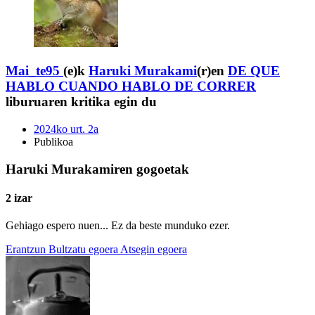
Mai_te95
(e)k
Haruki Murakami
(r)en
DE QUE
HABLO CUANDO HABLO DE CORRER
liburuaren kritika egin du
2024ko urt. 2a
Publikoa
Haruki Murakamiren gogoetak
2 izar
Gehiago espero nuen... Ez da beste munduko ezer.
Erantzun
Bultzatu egoera
Atsegin egoera