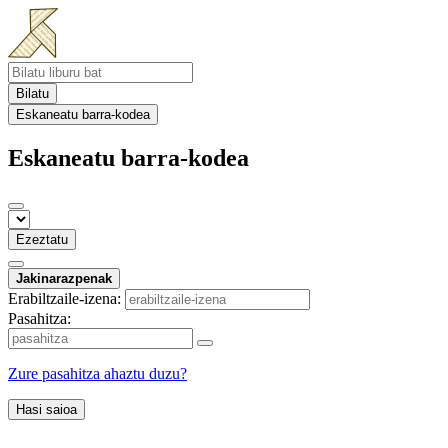
Bilatu
Eskaneatu barra-kodea
Eskaneatu barra-kodea
Ezeztatu
Jakinarazpenak
Erabiltzaile-izena:
Pasahitza:
Zure pasahitza ahaztu duzu?
Hasi saioa