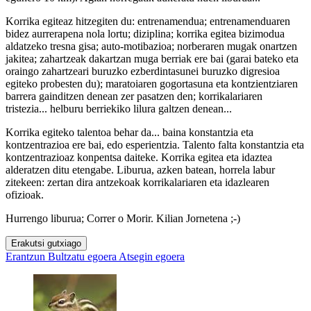
Korrika egiteaz hitzegiten du: entrenamendua; entrenamenduaren
bidez aurrerapena nola lortu; diziplina; korrika egitea bizimodua
aldatzeko tresna gisa; auto-motibazioa; norberaren mugak onartzen
jakitea; zahartzeak dakartzan muga berriak ere bai (garai bateko eta
oraingo zahartzeari buruzko ezberdintasunei buruzko digresioa
egiteko probesten du); maratoiaren gogortasuna eta kontzientziaren
barrera gainditzen denean zer pasatzen den; korrikalariaren
tristezia... helburu berriekiko lilura galtzen denean...
Korrika egiteko talentoa behar da... baina konstantzia eta
kontzentrazioa ere bai, edo esperientzia. Talento falta konstantzia eta
kontzentrazioaz konpentsa daiteke. Korrika egitea eta idaztea
alderatzen ditu etengabe. Liburua, azken batean, horrela labur
zitekeen: zertan dira antzekoak korrikalariaren eta idazlearen
ofizioak.
Hurrengo liburua; Correr o Morir. Kilian Jornetena ;-)
Erakutsi gutxiago
Erantzun
Bultzatu egoera
Atsegin egoera