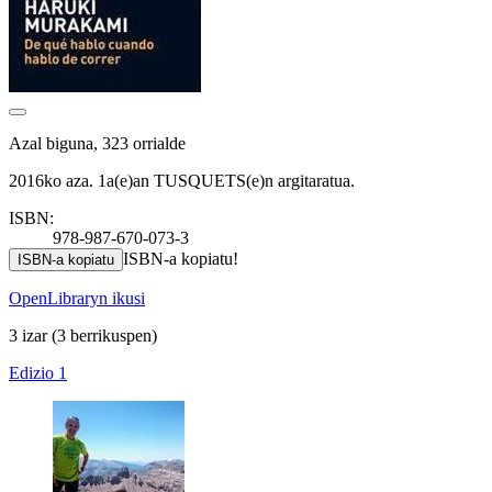
Azal biguna, 323 orrialde
2016ko aza. 1a(e)an TUSQUETS(e)n argitaratua.
ISBN:
978-987-670-073-3
ISBN-a kopiatu!
ISBN-a kopiatu
OpenLibraryn ikusi
3 izar
(3 berrikuspen)
Edizio 1