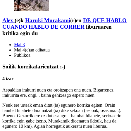
Alex
(e)k
Haruki Murakami
(r)en
DE QUE HABLO
CUANDO HABLO DE CORRER
liburuaren
kritika egin du
Mai 3
Mai 4(e)an editatua
Publikoa
Soilik korrikalarientzat ;-)
4 izar
Aspaldian irakurri nuen eta oroitzapen ona nuen. Bigarrenez
irakurrita ere, ongi... baina gehixeago espero nuen.
Neuk ere urteak eman ditut (ia) egunero korrika egiten. Orain
hainbat hilabete daramatzat (ia) dike sekoan (lesioak, osasuna...).
Bueno. Gezurrik ere ez dut esango... hainbat hilabete, serio-serio
korrika egin gabe (serio, Murakamik dioenaren ildotik, hau da,
egunero 10 km). Agian horregatik aukeratu nuen liburua...