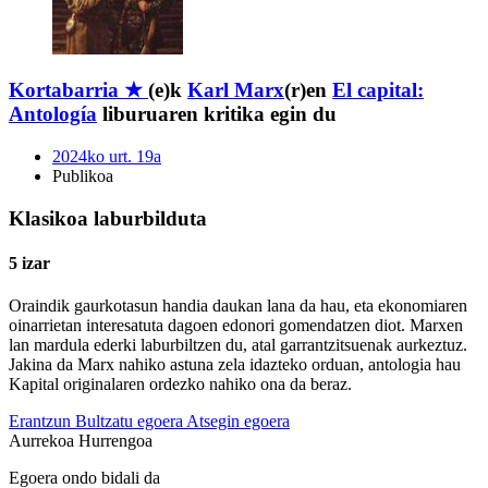
Kortabarria ★
(e)k
Karl Marx
(r)en
El capital:
Antología
liburuaren kritika egin du
2024ko urt. 19a
Publikoa
Klasikoa laburbilduta
5 izar
Oraindik gaurkotasun handia daukan lana da hau, eta ekonomiaren
oinarrietan interesatuta dagoen edonori gomendatzen diot. Marxen
lan mardula ederki laburbiltzen du, atal garrantzitsuenak aurkeztuz.
Jakina da Marx nahiko astuna zela idazteko orduan, antologia hau
Kapital originalaren ordezko nahiko ona da beraz.
Erantzun
Bultzatu egoera
Atsegin egoera
Aurrekoa
Hurrengoa
Egoera ondo bidali da