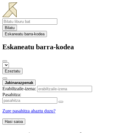
Bilatu
Eskaneatu barra-kodea
Eskaneatu barra-kodea
Ezeztatu
Jakinarazpenak
Erabiltzaile-izena:
Pasahitza:
Zure pasahitza ahaztu duzu?
Hasi saioa