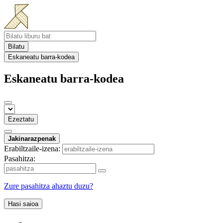
Bilatu
Eskaneatu barra-kodea
Eskaneatu barra-kodea
Ezeztatu
Jakinarazpenak
Erabiltzaile-izena:
Pasahitza:
Zure pasahitza ahaztu duzu?
Hasi saioa