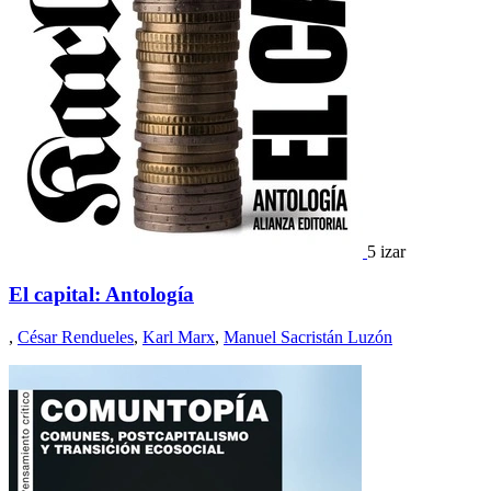
5 izar
El capital: Antología
,
César Rendueles
,
Karl Marx
,
Manuel Sacristán Luzón