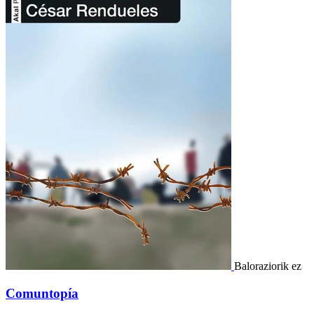
Baloraziorik ez
Comuntopía