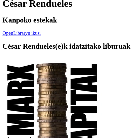
César Rendueles
Kanpoko estekak
OpenLibraryn ikusi
César Rendueles(e)k idatzitako liburuak