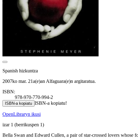
Spanish hizkuntza
2007ko mar. 21a(e)an Alfaguara(e)n argitaratua.
ISBN:
978-970-770-994-2
ISBN-a kopiatu!
ISBN-a kopiatu
OpenLibraryn ikusi
izar 1
(berrikuspen 1)
Bella Swan and Edward Cullen, a pair of star-crossed lovers whose fo