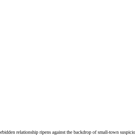
rbidden relationship ripens against the backdrop of small-town suspici