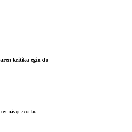
aren kritika egin du
 hay más que contar.