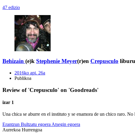
47 edizio
Behizain
(e)k
Stephenie Meyer
(r)en
Crepusculo
liburu
2016ko api. 26a
Publikoa
Review of 'Crepusculo' on 'Goodreads'
izar 1
Una chica se aburre en el instituto y se enamora de un chico raro. No
Erantzun
Bultzatu egoera
Atsegin egoera
Aurrekoa
Hurrengoa