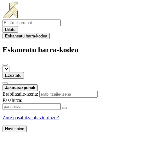
Bilatu
Eskaneatu barra-kodea
Eskaneatu barra-kodea
Ezeztatu
Jakinarazpenak
Erabiltzaile-izena:
Pasahitza:
Zure pasahitza ahaztu duzu?
Hasi saioa