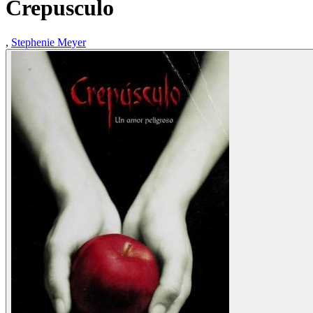
Crepusculo
,
Stephenie Meyer