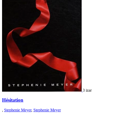
3 izar
Hésitation
,
Stephenie Meyer
,
Stephenie Meyer