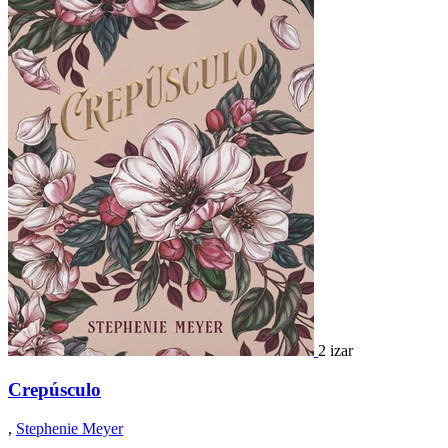
2 izar
Crepúsculo
,
Stephenie Meyer