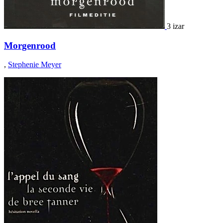
3 izar
Morgenrood
,
Stephenie Meyer