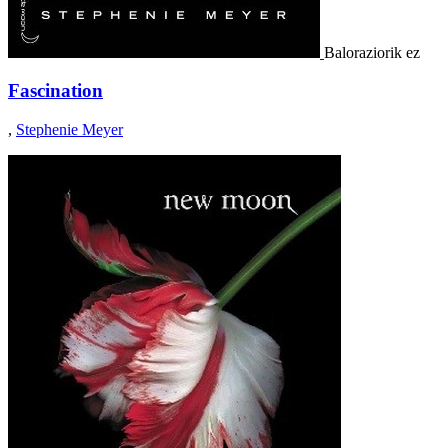
Baloraziorik ez
Fascination
,
Stephenie Meyer