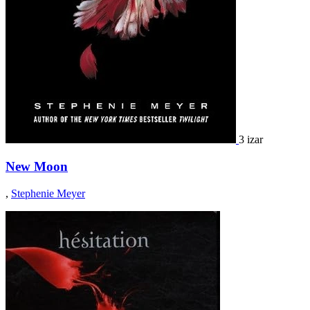
3 izar
New Moon
,
Stephenie Meyer