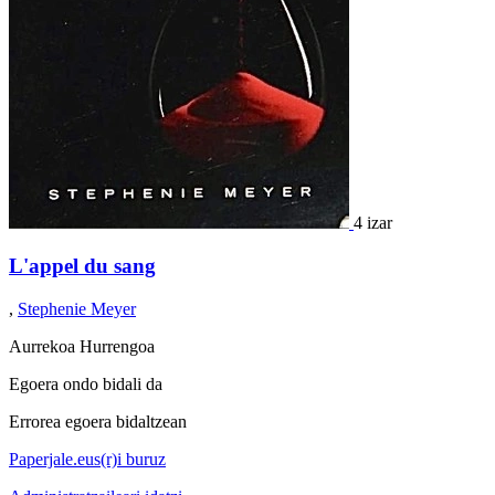
4 izar
L'appel du sang
,
Stephenie Meyer
Aurrekoa
Hurrengoa
Egoera ondo bidali da
Errorea egoera bidaltzean
Paperjale.eus(r)i buruz