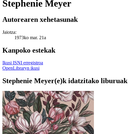
Stephenie Meyer
Autorearen xehetasunak
Jaiotza:
1973ko mar. 21a
Kanpoko estekak
Ikusi ISNI erregistroa
OpenLibraryn ikusi
Stephenie Meyer(e)k idatzitako liburuak