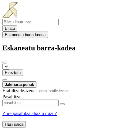
Bilatu
Eskaneatu barra-kodea
Eskaneatu barra-kodea
Ezeztatu
Jakinarazpenak
Erabiltzaile-izena:
Pasahitza:
Zure pasahitza ahaztu duzu?
Hasi saioa