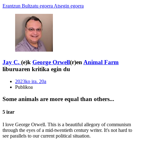
Erantzun
Bultzatu egoera
Atsegin egoera
Jay C.
(e)k
George Orwell
(r)en
Animal Farm
liburuaren kritika egin du
2023ko ira. 20a
Publikoa
Some animals are more equal than others...
5 izar
I love George Orwell. This is a beautiful allegory of communism
through the eyes of a mid-twentieth century writer. It's not hard to
see parallels to our current political situation.