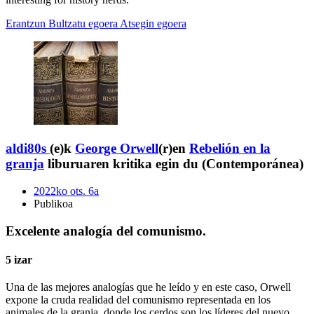
Erantzun
Bultzatu egoera
Atsegin egoera
aldi80s
(e)k
George Orwell
(r)en
Rebelión en la
granja
liburuaren kritika egin du (Contemporánea)
2022ko ots. 6a
Publikoa
Excelente analogía del comunismo.
5 izar
Una de las mejores analogías que he leído y en este caso, Orwell
expone la cruda realidad del comunismo representada en los
animales de la granja, donde los cerdos son los líderes del nuevo