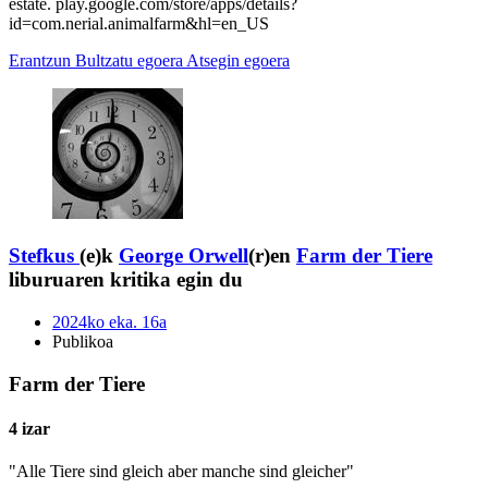
estate. play.google.com/store/apps/details?
id=com.nerial.animalfarm&hl=en_US
Erantzun
Bultzatu egoera
Atsegin egoera
Stefkus
(e)k
George Orwell
(r)en
Farm der Tiere
liburuaren kritika egin du
2024ko eka. 16a
Publikoa
Farm der Tiere
4 izar
"Alle Tiere sind gleich aber manche sind gleicher"