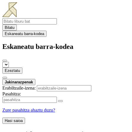
Bilatu
Eskaneatu barra-kodea
Eskaneatu barra-kodea
Ezeztatu
Jakinarazpenak
Erabiltzaile-izena:
Pasahitza:
Zure pasahitza ahaztu duzu?
Hasi saioa