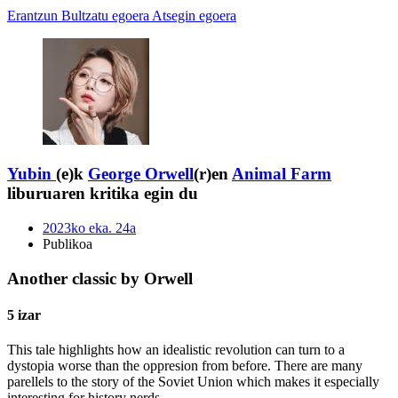
Erantzun
Bultzatu egoera
Atsegin egoera
Yubin
(e)k
George Orwell
(r)en
Animal Farm
liburuaren kritika egin du
2023ko eka. 24a
Publikoa
Another classic by Orwell
5 izar
This tale highlights how an idealistic revolution can turn to a
dystopia worse than the oppresion from before. There are many
parellels to the story of the Soviet Union which makes it especially
interesting for history nerds.