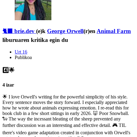
🐈‍⬛ brie.dev
(e)k
George Orwell
(r)en
Animal Farm
liburuaren kritika egin du
Urt 16
Publikoa
4️⃣🌟
4 izar
🌟 I love Orwell's writing for the powerful simplicity of his style.
Every sentence moves the story forward. I especially appreciated
how he wrote about animals expressing emotion. I re-read this for
book club in a few short sittings in early 2026. 🐷 Poor Snowball.
🐑 The way the incessant bleating of the sheep prevented any
further discussion was an interesting and effective detail. 🎮 TIL
there's video game adaptation created in conjunction with Orwell's