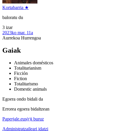
Kortabarria ★
baloratu du
3 izar
2023ko mar. 11a
Aurrekoa
Hurrengoa
Gaiak
Animales domésticos
Totalitarianism
Ficción
Fiction
Totalitarismo
Domestic animals
Egoera ondo bidali da
Errorea egoera bidaltzean
Paperjale.eus(r)i buruz
Administratzaileari idatzi