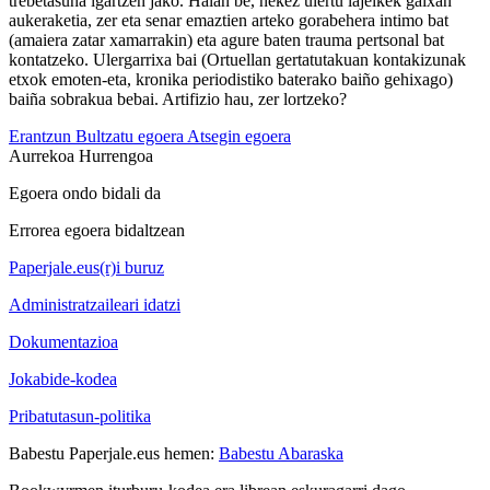
trebetasuna igartzen jako. Halan be, nekez ulertu lajeikek gaixan
aukeraketia, zer eta senar emaztien arteko gorabehera intimo bat
(amaiera zatar xamarrakin) eta agure baten trauma pertsonal bat
kontatzeko. Ulergarrixa bai (Ortuellan gertatutakuan kontakizunak
etxok emoten-eta, kronika periodistiko baterako baiño gehixago)
baiña sobrakua bebai. Artifizio hau, zer lortzeko?
Erantzun
Bultzatu egoera
Atsegin egoera
Aurrekoa
Hurrengoa
Egoera ondo bidali da
Errorea egoera bidaltzean
Paperjale.eus(r)i buruz
Administratzaileari idatzi
Dokumentazioa
Jokabide-kodea
Pribatutasun-politika
Babestu Paperjale.eus hemen:
Babestu Abaraska