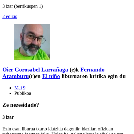
3 izar
(berrikuspen 1)
2 edizio
Oier Gorosabel Larrañaga
(e)k
Fernando
Aramburu
(r)en
El niño
liburuaren kritika egin du
Mai 9
Publikoa
Ze nezesidade?
3 izar
Ezin esan liburua txarto idatzitta dagonik: idazliari ofiziuan