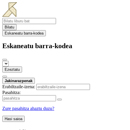
Bilatu
Eskaneatu barra-kodea
Eskaneatu barra-kodea
Ezeztatu
Jakinarazpenak
Erabiltzaile-izena:
Pasahitza:
Zure pasahitza ahaztu duzu?
Hasi saioa