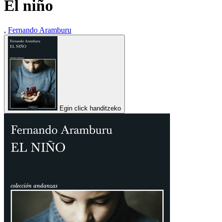
El niño
,
Fernando Aramburu
Egin click handitzeko