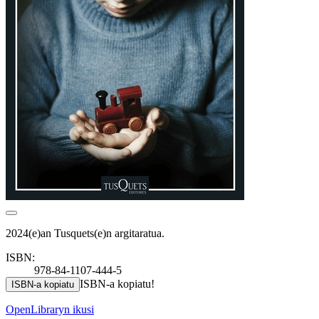
2024(e)an Tusquets(e)n argitaratua.
ISBN:
978-84-1107-444-5
ISBN-a kopiatu!
ISBN-a kopiatu
OpenLibraryn ikusi