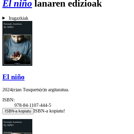
El niño
lanaren edizioak
Iragazkiak
El niño
2024(e)an Tusquets(e)n argitaratua.
ISBN:
978-84-1107-444-5
ISBN-a kopiatu!
ISBN-a kopiatu