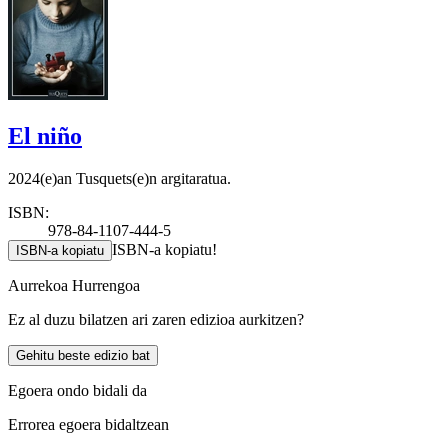
El niño
2024(e)an Tusquets(e)n argitaratua.
ISBN:
978-84-1107-444-5
ISBN-a kopiatu!
ISBN-a kopiatu
Aurrekoa
Hurrengoa
Ez al duzu bilatzen ari zaren edizioa aurkitzen?
Gehitu beste edizio bat
Egoera ondo bidali da
Errorea egoera bidaltzean