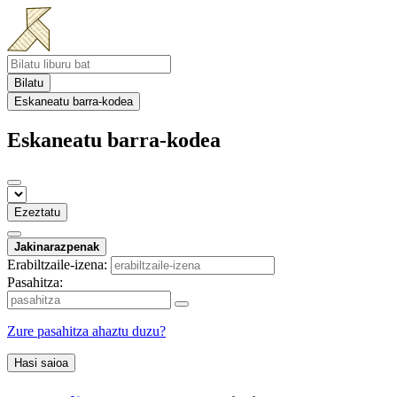
Bilatu
Eskaneatu barra-kodea
Eskaneatu barra-kodea
Ezeztatu
Jakinarazpenak
Erabiltzaile-izena:
Pasahitza:
Zure pasahitza ahaztu duzu?
Hasi saioa