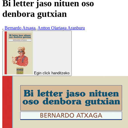
Bi letter jaso nituen oso
denbora gutxian
,
Bernardo Atxaga
,
Antton Olariaga Aranburu
Egin click handitzeko