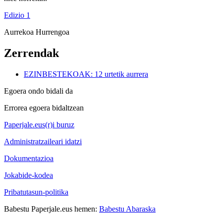
Edizio 1
Aurrekoa
Hurrengoa
Zerrendak
EZINBESTEKOAK: 12 urtetik aurrera
Egoera ondo bidali da
Errorea egoera bidaltzean
Paperjale.eus(r)i buruz
Administratzaileari idatzi
Dokumentazioa
Jokabide-kodea
Pribatutasun-politika
Babestu Paperjale.eus hemen:
Babestu Abaraska