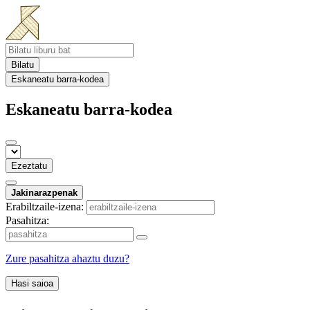
Bilatu
Eskaneatu barra-kodea
Eskaneatu barra-kodea
Ezeztatu
Jakinarazpenak
Erabiltzaile-izena:
Pasahitza:
Zure pasahitza ahaztu duzu?
Hasi saioa