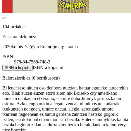
104 orrialde
Euskara hizkuntza
2020ko ots. 5a(e)an Erein(e)n argitaratua.
ISBN:
978-84-7568-748-3
ISBN-a kopiatu!
ISBN-a kopiatu
Baloraziorik ez
(0 berrikuspen)
Bi letter jaso nituen oso denbora gutxian, hamar eguneko tartearekin
edo. Biak zuzen-zuzen etorri ziren nik Boiseko city amerikano
honetan daukadan etxeraino, eta nire iloba Jimmyk jarri zizkidan
eskura. Azkenengoarekin ailegatu zenean ni mimosaren adarrak
txukuntzen nengoen, umore onean, alegia, zerengatik umore
txarrean nagoenean ez baitut gardena zaintzen hasteko gogorik
izaten, eta dolar bat eman nion sari bezala. Halere Jimmyk kezkatuta
bezala begiratu zidan, sudurra zimurtzeko berak daukan keinu very
nice horrekin.