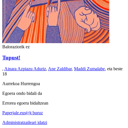
Baloraziorik ez
Tupust!
,
Ainara Azpiazu Aduriz
,
Ane Zaldibar
,
Maddi Zumalabe
, eta beste
18
Aurrekoa
Hurrengoa
Egoera ondo bidali da
Errorea egoera bidaltzean
Paperjale.eus(r)i buruz
Administratzaileari idatzi