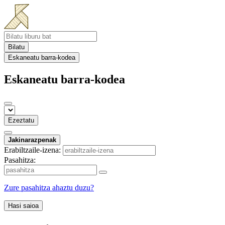
Bilatu
Eskaneatu barra-kodea
Eskaneatu barra-kodea
Ezeztatu
Jakinarazpenak
Erabiltzaile-izena:
Pasahitza:
Zure pasahitza ahaztu duzu?
Hasi saioa