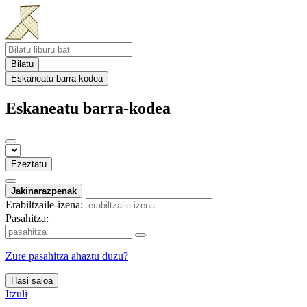
Bilatu
Eskaneatu barra-kodea
Eskaneatu barra-kodea
Ezeztatu
Jakinarazpenak
Erabiltzaile-izena:
Pasahitza:
Zure pasahitza ahaztu duzu?
Hasi saioa
Itzuli