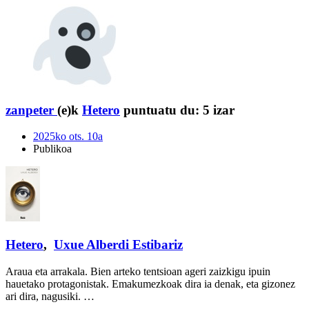
zanpeter
(e)k
Hetero
puntuatu du:
5 izar
2025ko ots. 10a
Publikoa
Hetero
,
Uxue Alberdi Estibariz
Araua eta arrakala. Bien arteko tentsioan ageri zaizkigu ipuin
hauetako protagonistak. Emakumezkoak dira ia denak, eta gizonez
ari dira, nagusiki. …