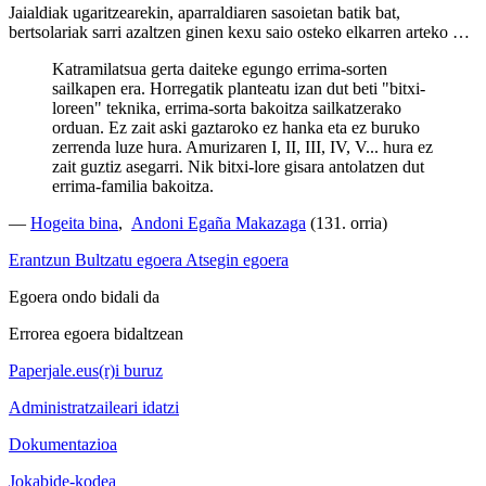
Jaialdiak ugaritzearekin, aparraldiaren sasoietan batik bat,
bertsolariak sarri azaltzen ginen kexu saio osteko elkarren arteko …
Katramilatsua gerta daiteke egungo errima-sorten
sailkapen era. Horregatik planteatu izan dut beti "bitxi-
loreen" teknika, errima-sorta bakoitza sailkatzerako
orduan. Ez zait aski gaztaroko ez hanka eta ez buruko
zerrenda luze hura. Amurizaren I, II, III, IV, V... hura ez
zait guztiz asegarri. Nik bitxi-lore gisara antolatzen dut
errima-familia bakoitza.
—
Hogeita bina
,
Andoni Egaña Makazaga
(131. orria)
Erantzun
Bultzatu egoera
Atsegin egoera
Egoera ondo bidali da
Errorea egoera bidaltzean
Paperjale.eus(r)i buruz
Administratzaileari idatzi
Dokumentazioa
Jokabide-kodea