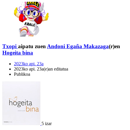
Txopi
aipatu zuen
Andoni Egaña Makazaga
(r)en
Hogeita bina
2023ko api. 23a
2023ko api. 23a(e)an editatua
Publikoa
5 izar