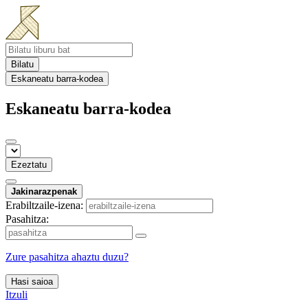
Bilatu
Eskaneatu barra-kodea
Eskaneatu barra-kodea
Ezeztatu
Jakinarazpenak
Erabiltzaile-izena:
Pasahitza:
Zure pasahitza ahaztu duzu?
Hasi saioa
Itzuli