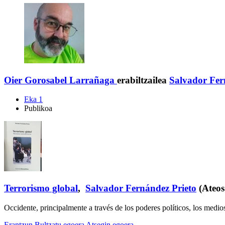
Oier Gorosabel Larrañaga
erabiltzailea
Salvador Fer
Eka 1
Publikoa
Terrorismo global
,
Salvador Fernández Prieto
(Ateos 
Occidente, principalmente a través de los poderes políticos, los med
Erantzun
Bultzatu egoera
Atsegin egoera