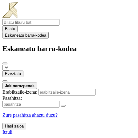
Bilatu
Eskaneatu barra-kodea
Eskaneatu barra-kodea
Ezeztatu
Jakinarazpenak
Erabiltzaile-izena:
Pasahitza:
Zure pasahitza ahaztu duzu?
Hasi saioa
Itzuli