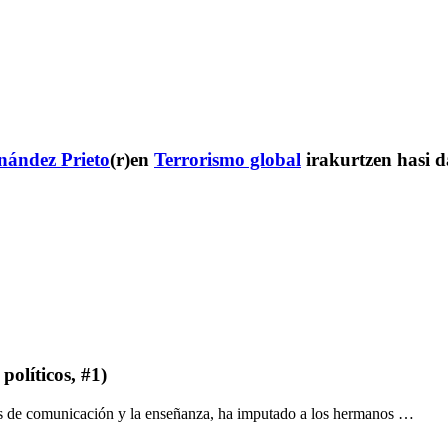
nández Prieto
(r)en
Terrorismo global
irakurtzen hasi da
políticos, #1)
ios de comunicación y la enseñanza, ha imputado a los hermanos …