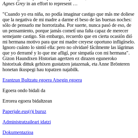
Agnes Grey
in an effort to represent …
"Cuando yo era niña, no podía imaginar castigo que más me doliese
que la negativa de mi madre a darme el beso de las buenas noches:
sólo de pensarlo me horrorizaba. Por suerte, nunca pasó de eso, de
un pensamiento, porque jamás cometí una falta capaz de merecer
semejante castigo. Sin embargo, recuerdo que en cierta ocasión dió
mi hermana motivo para que mi madre creyese oportuno infligírselo.
Ignoro cuánto lo sintió ella: pero no olvidaré fácilmente las lágrimas
que yo derramé y lo que me afligí, por simpatía con mi hermana".
Gizon Haundixen Historian agertzen ez dirazen eguneroko
historixak dittuk gehixen gustatzen jatazenak, eta Anne Brönteren
honetan ikuspegi hau topatzen najabilk.
Erantzun
Bultzatu egoera
Atsegin egoera
Egoera ondo bidali da
Errorea egoera bidaltzean
Paperjale.eus(r)i buruz
Administratzaileari idatzi
Dokumentazioa