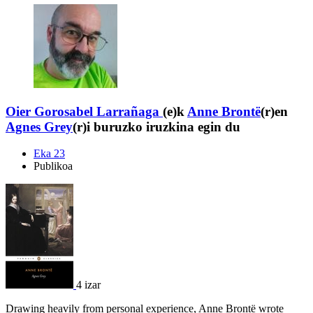
Oier Gorosabel Larrañaga
(e)k
Anne Brontë
(r)en
Agnes Grey
(r)i buruzko iruzkina egin du
Eka 23
Publikoa
4 izar
Drawing heavily from personal experience, Anne Brontë wrote