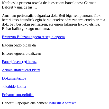
Nada
es la primera novela de la escritora barcelonesa Carmen
Laforet y una de las …
Amaman pertsonajia deigarrixa dok. Beti bigarren planuan, iñok
berari kaso haundirik egin barik, etxekoandra zaharra etxeko arimia
dok, beti bestiekin pentsatzen, eta euren liskarren lekuko etsitua.
Behar baiño gitxiago maittatua.
Erantzun
Bultzatu egoera
Atsegin egoera
Egoera ondo bidali da
Errorea egoera bidaltzean
Paperjale.eus(r)i buruz
Administratzaileari idatzi
Dokumentazioa
Jokabide-kodea
Pribatutasun-politika
Babestu Paperjale.eus hemen:
Babestu Abaraska