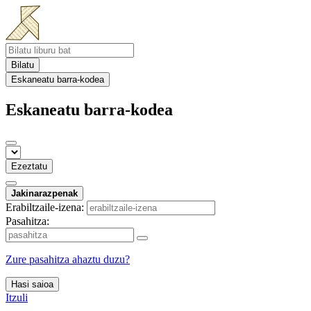
Bilatu
Eskaneatu barra-kodea
Eskaneatu barra-kodea
Ezeztatu
Jakinarazpenak
Erabiltzaile-izena:
Pasahitza:
Zure pasahitza ahaztu duzu?
Hasi saioa
Itzuli