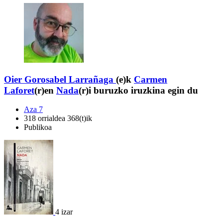
Oier Gorosabel Larrañaga
(e)k
Carmen
Laforet
(r)en
Nada
(r)i buruzko iruzkina egin du
Aza 7
318 orrialdea 368(t)ik
Publikoa
4 izar