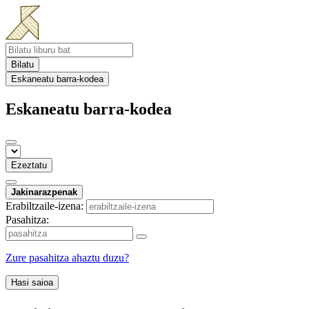
Bilatu
Eskaneatu barra-kodea
Eskaneatu barra-kodea
Ezeztatu
Jakinarazpenak
Erabiltzaile-izena:
Pasahitza:
Zure pasahitza ahaztu duzu?
Hasi saioa