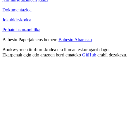
Dokumentazioa
Jokabide-kodea
Pribatutasun-politika
Babestu Paperjale.eus hemen:
Babestu Abaraska
Bookwyrmen iturburu-kodea era librean eskuragarri dago.
Ekarpenak egin edo arazoen berri emateko
GitHub
erabil dezakezu.