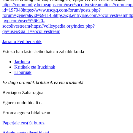
https://community.bemeapps.com/user/socolivestream
https://cornucop
id=197048
https://www.uscgq.com/forum/posts.php?
forum=general&id=691145
https://git.entryrise.com/socolivestream
htt
pvp.com/user/556620-
socolivestream/
https://volleypedia.org/index.php?
qa=user&qa_1=socolivestream
Jarraitu Fedibertsotik
Esteka hau laster-leiho batean zabalduko da
Jarduera
Kritikak eta Iruzkinak
Liburuak
Ez dago oraindik kritikarik ez eta iruzkinik!
Berriagoa
Zaharragoa
Egoera ondo bidali da
Errorea egoera bidaltzean
Paperjale.eus(r)i buruz
Administratzaileari idatzi