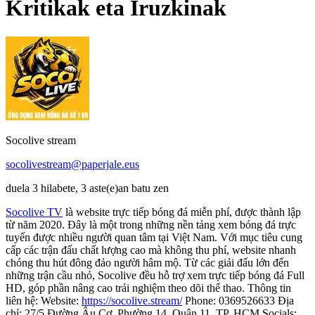
Kritikak eta Iruzkinak
Socolive stream
socolivestream@paperjale.eus
duela 3 hilabete, 3 aste(e)an batu zen
Socolive TV
là website trực tiếp bóng đá miễn phí, được thành lập
từ năm 2020. Đây là một trong những nền tảng xem bóng đá trực
tuyến được nhiều người quan tâm tại Việt Nam. Với mục tiêu cung
cấp các trận đấu chất lượng cao mà không thu phí, website nhanh
chóng thu hút đông đảo người hâm mộ. Từ các giải đấu lớn đến
những trận cầu nhỏ, Socolive đều hỗ trợ xem trực tiếp bóng đá Full
HD, góp phần nâng cao trải nghiệm theo dõi thể thao. Thông tin
liên hệ: Website:
https://socolive.stream/
Phone: 0369526633 Địa
chỉ: 27/5 Đường Âu Cơ, Phường 14, Quận 11, TP. HCM Socials: