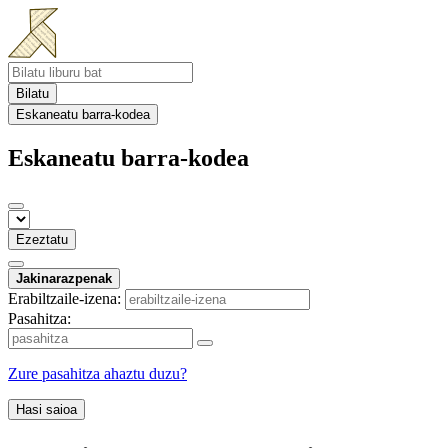
Bilatu
Eskaneatu barra-kodea
Eskaneatu barra-kodea
Ezeztatu
Jakinarazpenak
Erabiltzaile-izena:
Pasahitza:
Zure pasahitza ahaztu duzu?
Hasi saioa