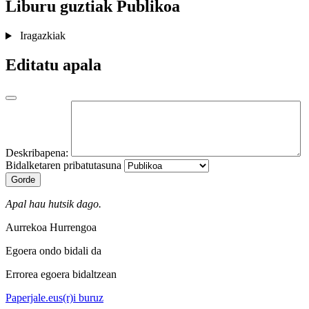
Liburu guztiak
Publikoa
Iragazkiak
Editatu apala
Deskribapena:
Bidalketaren pribatutasuna
Gorde
Apal hau hutsik dago.
Aurrekoa
Hurrengoa
Egoera ondo bidali da
Errorea egoera bidaltzean
Paperjale.eus(r)i buruz