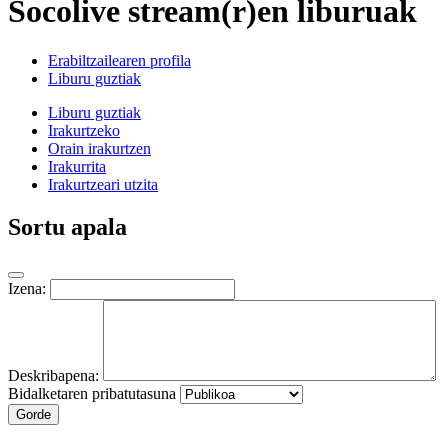
Socolive stream(r)en liburuak
Erabiltzailearen profila
Liburu guztiak
Liburu guztiak
Irakurtzeko
Orain irakurtzen
Irakurrita
Irakurtzeari utzita
Sortu apala
Izena:
Deskribapena:
Bidalketaren pribatutasuna
Gorde