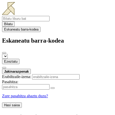
Bilatu
Eskaneatu barra-kodea
Eskaneatu barra-kodea
Ezeztatu
Jakinarazpenak
Erabiltzaile-izena:
Pasahitza:
Zure pasahitza ahaztu duzu?
Hasi saioa