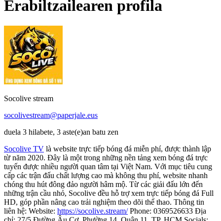
Erabiltzailearen profila
Socolive stream
socolivestream@paperjale.eus
duela 3 hilabete, 3 aste(e)an batu zen
Socolive TV
là website trực tiếp bóng đá miễn phí, được thành lập
từ năm 2020. Đây là một trong những nền tảng xem bóng đá trực
tuyến được nhiều người quan tâm tại Việt Nam. Với mục tiêu cung
cấp các trận đấu chất lượng cao mà không thu phí, website nhanh
chóng thu hút đông đảo người hâm mộ. Từ các giải đấu lớn đến
những trận cầu nhỏ, Socolive đều hỗ trợ xem trực tiếp bóng đá Full
HD, góp phần nâng cao trải nghiệm theo dõi thể thao. Thông tin
liên hệ: Website:
https://socolive.stream/
Phone: 0369526633 Địa
chỉ: 27/5 Đường Âu Cơ, Phường 14, Quận 11, TP. HCM Socials: