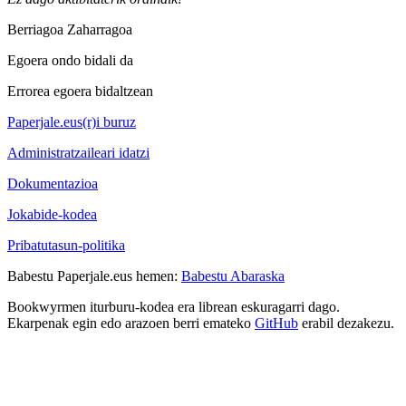
Berriagoa
Zaharragoa
Egoera ondo bidali da
Errorea egoera bidaltzean
Paperjale.eus(r)i buruz
Administratzaileari idatzi
Dokumentazioa
Jokabide-kodea
Pribatutasun-politika
Babestu Paperjale.eus hemen:
Babestu Abaraska
Bookwyrmen iturburu-kodea era librean eskuragarri dago.
Ekarpenak egin edo arazoen berri emateko
GitHub
erabil dezakezu.