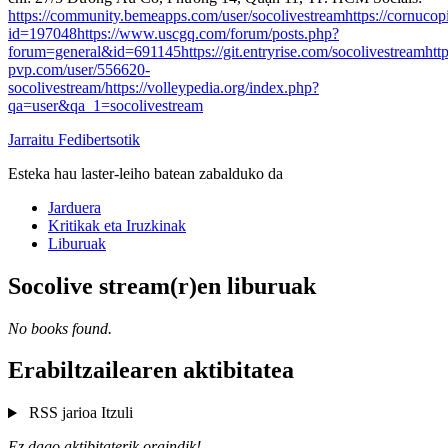
https://community.bemeapps.com/user/socolivestream
https://cornucop
id=197048
https://www.uscgq.com/forum/posts.php?
forum=general&id=691145
https://git.entryrise.com/socolivestream
htt
pvp.com/user/556620-
socolivestream/
https://volleypedia.org/index.php?
qa=user&qa_1=socolivestream
Jarraitu Fedibertsotik
Esteka hau laster-leiho batean zabalduko da
Jarduera
Kritikak eta Iruzkinak
Liburuak
Socolive stream(r)en liburuak
No books found.
Erabiltzailearen aktibitatea
RSS jarioa
Itzuli
Ez dago aktibitaterik oraindik!