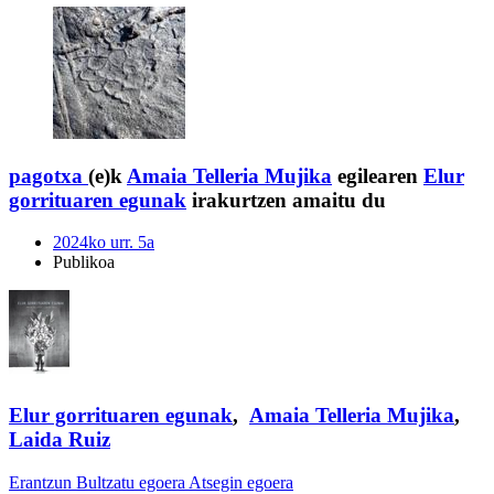
pagotxa
(e)k
Amaia Telleria Mujika
egilearen
Elur
gorrituaren egunak
irakurtzen amaitu du
2024ko urr. 5a
Publikoa
Elur gorrituaren egunak
,
Amaia Telleria Mujika
,
Laida Ruiz
Erantzun
Bultzatu egoera
Atsegin egoera