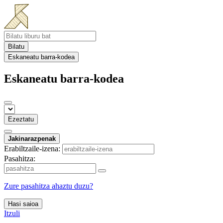
Bilatu
Eskaneatu barra-kodea
Eskaneatu barra-kodea
Ezeztatu
Jakinarazpenak
Erabiltzaile-izena:
Pasahitza:
Zure pasahitza ahaztu duzu?
Hasi saioa
Itzuli