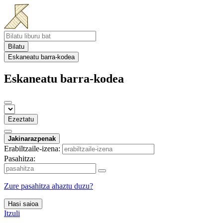
Bilatu
Eskaneatu barra-kodea
Eskaneatu barra-kodea
Ezeztatu
Jakinarazpenak
Erabiltzaile-izena:
Pasahitza:
Zure pasahitza ahaztu duzu?
Hasi saioa
Itzuli