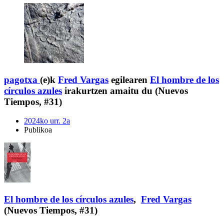
pagotxa
(e)k
Fred Vargas
egilearen
El hombre de los
círculos azules
irakurtzen amaitu du (Nuevos
Tiempos, #31)
2024ko urr. 2a
Publikoa
El hombre de los círculos azules
,
Fred Vargas
(Nuevos Tiempos, #31)