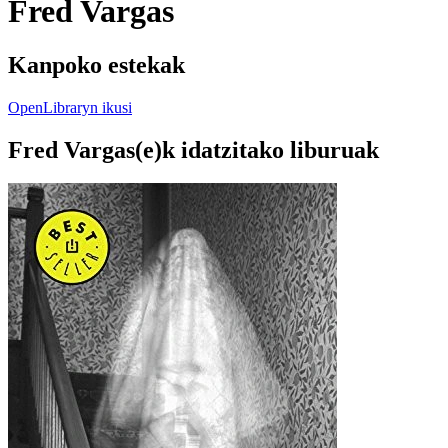
Fred Vargas
Kanpoko estekak
OpenLibraryn ikusi
Fred Vargas(e)k idatzitako liburuak