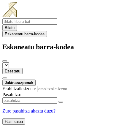
Bilatu
Eskaneatu barra-kodea
Eskaneatu barra-kodea
Ezeztatu
Jakinarazpenak
Erabiltzaile-izena:
Pasahitza:
Zure pasahitza ahaztu duzu?
Hasi saioa