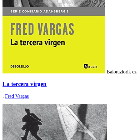
Baloraziorik ez
La tercera virgen
,
Fred Vargas