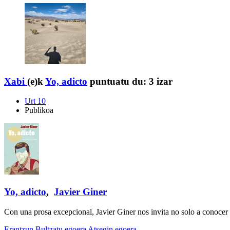
Xabi
(e)k
Yo, adicto
puntuatu du:
3 izar
Urt 10
Publikoa
Yo, adicto
,
Javier Giner
Con una prosa excepcional, Javier Giner nos invita no solo a conocer
Erantzun
Bultzatu egoera
Atsegin egoera