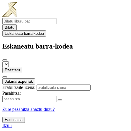
Bilatu
Eskaneatu barra-kodea
Eskaneatu barra-kodea
Ezeztatu
Jakinarazpenak
Erabiltzaile-izena:
Pasahitza:
Zure pasahitza ahaztu duzu?
Hasi saioa
Itzuli