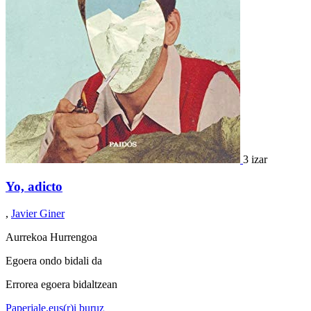
3 izar
Yo, adicto
,
Javier Giner
Aurrekoa
Hurrengoa
Egoera ondo bidali da
Errorea egoera bidaltzean
Paperjale.eus(r)i buruz