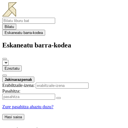
Bilatu
Eskaneatu barra-kodea
Eskaneatu barra-kodea
Ezeztatu
Jakinarazpenak
Erabiltzaile-izena:
Pasahitza:
Zure pasahitza ahaztu duzu?
Hasi saioa