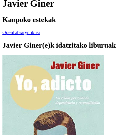
Javier Giner
Kanpoko estekak
OpenLibraryn ikusi
Javier Giner(e)k idatzitako liburuak