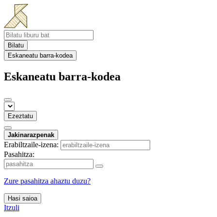
Bilatu
Eskaneatu barra-kodea
Eskaneatu barra-kodea
Ezeztatu
Jakinarazpenak
Erabiltzaile-izena:
Pasahitza:
Zure pasahitza ahaztu duzu?
Hasi saioa
Itzuli