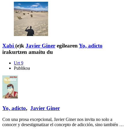
Xabi
(e)k
Javier Giner
egilearen
Yo, adicto
irakurtzen amaitu du
Urt 9
Publikoa
Yo, adicto
,
Javier Giner
Con una prosa excepcional, Javier Giner nos invita no solo a
conocer y desestigmatizar el concepto de adicción, sino también …