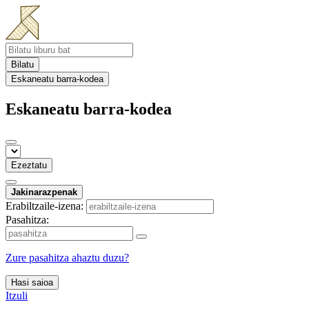
Bilatu
Eskaneatu barra-kodea
Eskaneatu barra-kodea
Ezeztatu
Jakinarazpenak
Erabiltzaile-izena:
Pasahitza:
Zure pasahitza ahaztu duzu?
Hasi saioa
Itzuli