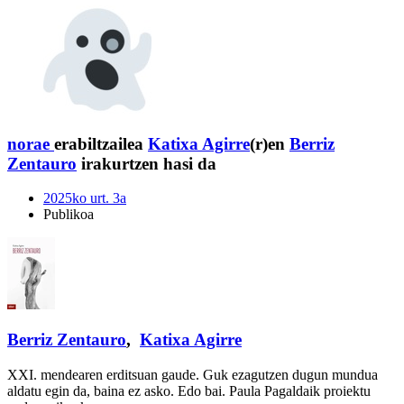
norae
erabiltzailea
Katixa Agirre
(r)en
Berriz
Zentauro
irakurtzen hasi da
2025ko urt. 3a
Publikoa
Berriz Zentauro
,
Katixa Agirre
XXI. mendearen erditsuan gaude. Guk ezagutzen dugun mundua
aldatu egin da, baina ez asko. Edo bai. Paula Pagaldaik proiektu