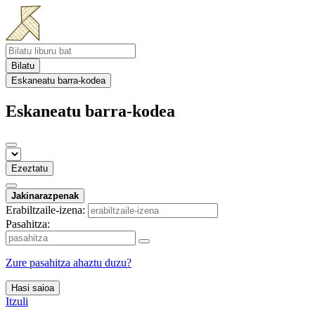
Bilatu
Eskaneatu barra-kodea
Eskaneatu barra-kodea
Ezeztatu
Jakinarazpenak
Erabiltzaile-izena:
Pasahitza:
Zure pasahitza ahaztu duzu?
Hasi saioa
Itzuli