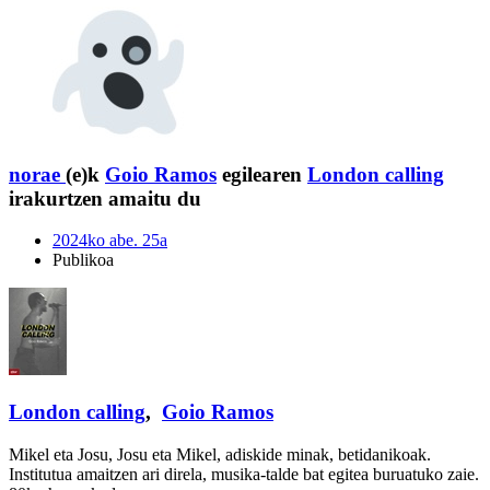
norae
(e)k
Goio Ramos
egilearen
London calling
irakurtzen amaitu du
2024ko abe. 25a
Publikoa
London calling
,
Goio Ramos
Mikel eta Josu, Josu eta Mikel, adiskide minak, betidanikoak.
Institutua amaitzen ari direla, musika-talde bat egitea buruatuko zaie.