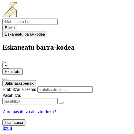
Bilatu
Eskaneatu barra-kodea
Eskaneatu barra-kodea
Ezeztatu
Jakinarazpenak
Erabiltzaile-izena:
Pasahitza:
Zure pasahitza ahaztu duzu?
Hasi saioa
Itzuli