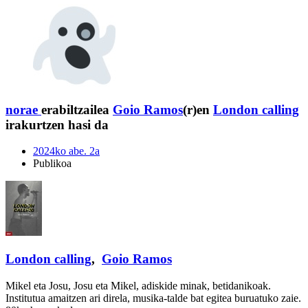
norae
erabiltzailea
Goio Ramos
(r)en
London calling
irakurtzen hasi da
2024ko abe. 2a
Publikoa
London calling
,
Goio Ramos
Mikel eta Josu, Josu eta Mikel, adiskide minak, betidanikoak.
Institutua amaitzen ari direla, musika-talde bat egitea buruatuko zaie.