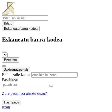
Bilatu
Eskaneatu barra-kodea
Eskaneatu barra-kodea
Ezeztatu
Jakinarazpenak
Erabiltzaile-izena:
Pasahitza:
Zure pasahitza ahaztu duzu?
Hasi saioa
Itzuli