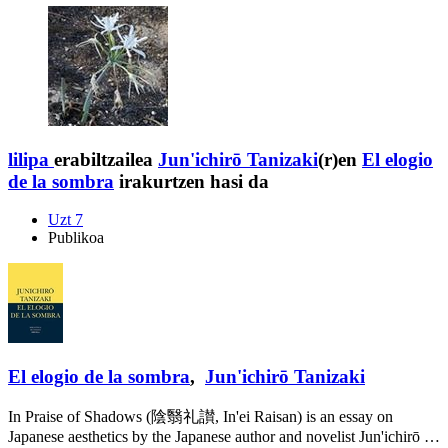
lilipa
erabiltzailea
Jun'ichirō Tanizaki
(r)en
El elogio
de la sombra
irakurtzen hasi da
Uzt 7
Publikoa
El elogio de la sombra
,
Jun'ichirō Tanizaki
In Praise of Shadows (陰翳礼讃, In'ei Raisan) is an essay on
Japanese aesthetics by the Japanese author and novelist Jun'ichirō …